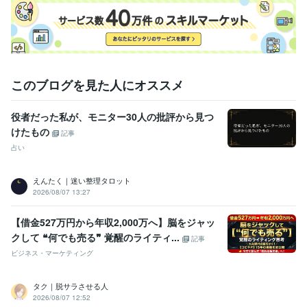
このブログを見た人にオススメ
役者だった私が、モニター30人の批評から見つ
けたもの
記事
占い
えんたく｜迷い整理タロット
2026/08/07 13:27
【借金527万円から年収2,000万へ】脳をジャッ
クして ❝何でも売る❞ 覚醒のライティ...
記事
ビジネス・マーケティング
タク｜脱サラさせる人
2026/08/07 12:52