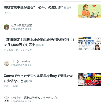
現役営業事務が語る“「公平」の難しさ”
記事
コラム
セラー業務支援室
2026/08/07 12:05
【期間限定】現役上場企業の経理が記帳代行！1
ヶ月1,500円で対応中
記事
ビジネス・マーケティング
バニラ（vanilla）
2026/08/07 09:23
Canvaで作ったデジタル商品をEtsyで売るため
に大切なこと
記事
マネー・副業
シモキタ｜高利益率eBayリサーチのプロ
2026/08/04 11:39