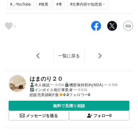
#...-YouTube
#梶尾
#隼
#仕事内容や知恵袋・
6
一覧に戻る
はまのり２０
本人確認
機密保持契約(NDA)
未登録
未登録
インボイス発行事業者
未登録
総販売実績
0
評価
0.0
フォロワー
0
無料で見積り相談
メッセージを送る
フォロー
0