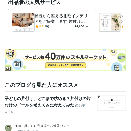
出品者の人気サービス
動線から整える北欧インテリ
今あ
アをご提案します 片付けや
部屋
すく、家族がくつろげる部屋
少な
4.9
(19)
35,000
円
5.0
へ｜2ヶ月間サポート付き
る⭐︎
このブログを見た人にオススメ
子どもの片付け、どこまで求める？片付けの片
付けのゴールを考えてみた考えてみた
記事
コラム
YUM｜暮らしに寄り添うお部屋づくり
2026/07/24 07:21