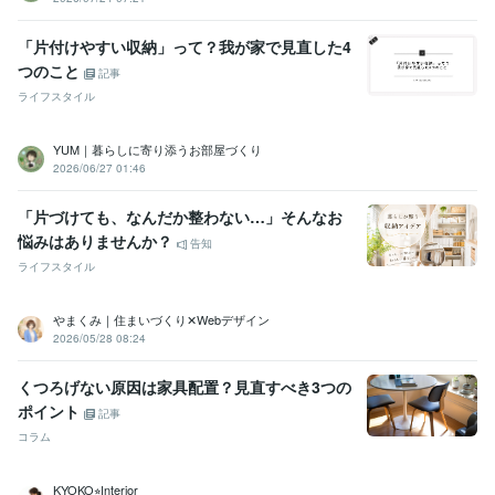
「片付けやすい収納」って？我が家で見直した4
つのこと
記事
ライフスタイル
YUM｜暮らしに寄り添うお部屋づくり
2026/06/27 01:46
「片づけても、なんだか整わない…」そんなお
悩みはありませんか？
告知
ライフスタイル
やまくみ｜住まいづくり✕Webデザイン
2026/05/28 08:24
くつろげない原因は家具配置？見直すべき3つの
ポイント
記事
コラム
KYOKO⭐︎Interior