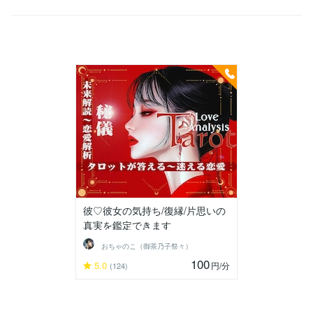
彼♡彼女の気持ち/復縁/片思いの
真実を鑑定できます
おちゃのこ（御茶乃子祭々）
100
5.0
円
/分
(124)