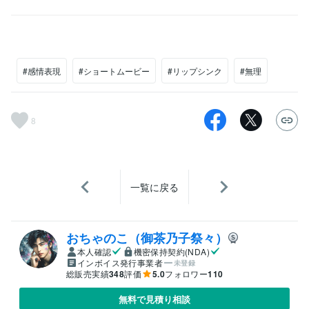
#感情表現
#ショートムービー
#リップシンク
#無理
8
一覧に戻る
おちゃのこ（御茶乃子祭々）
本人確認
機密保持契約(NDA)
インボイス発行事業者
未登録
総販売実績
348
評価
5.0
フォロワー
110
無料で見積り相談