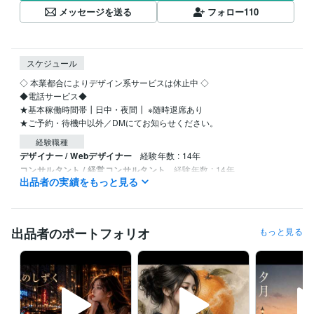
メッセージを送る
フォロー
110
スケジュール
◇ 本業都合によりデザイン系サービスは休止中 ◇ 

◆電話サービス◆

★基本稼働時間帯┃日中・夜間┃ ※随時退席あり

経験職種
デザイナー / Webデザイナー
経験年数 : 14年
コンサルタント / 経営コンサルタント
経験年数 : 14年
出品者の実績をもっと見る
人事 / 人材開発・人材育成・研修
経験年数 : 14年
出品者のポートフォリオ
もっと見る