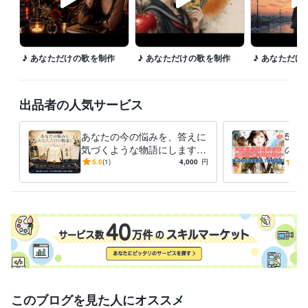
♪ あなただけの歌を制作
♪ あなただけの歌を制作
♪ あなただけ
出品者の人気サービス
あなたの今の悩みを、答えに
5,
気づくような物語にします
の鑑
★タロット・百人一首・禅
「大
5.0
(1)
4,000
円
5.0
語・フレームワークで短編物
う動
語を紡ぐ
業家
このブログを見た人にオススメ