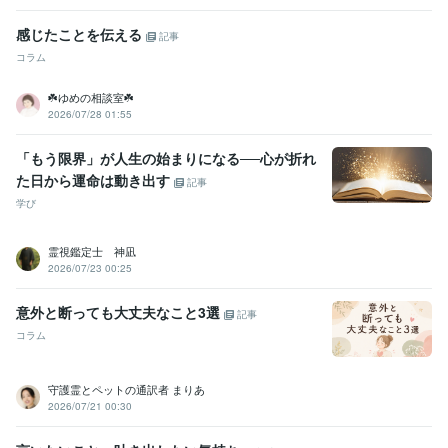
感じたことを伝える
記事
コラム
☘️ゆめの相談室☘️
2026/07/28 01:55
「もう限界」が人生の始まりになる──心が折れ
た日から運命は動き出す
記事
学び
霊視鑑定士 神凪
2026/07/23 00:25
意外と断っても大丈夫なこと3選
記事
コラム
守護霊とペットの通訳者 まりあ
2026/07/21 00:30