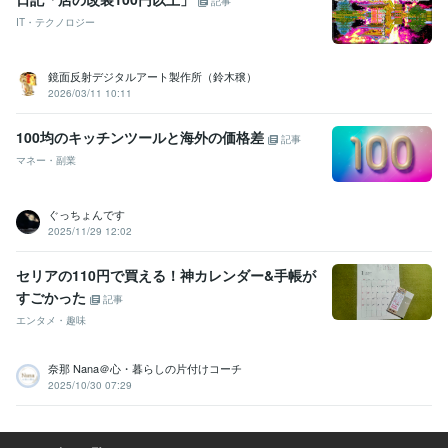
記事
IT・テクノロジー
鏡面反射デジタルアート製作所（鈴木穣）
2026/03/11 10:11
100均のキッチンツールと海外の価格差
記事
マネー・副業
ぐっちょんです
2025/11/29 12:02
セリアの110円で買える！神カレンダー&手帳が
すごかった
記事
エンタメ・趣味
奈那 Nana＠心・暮らしの片付けコーチ
2025/10/30 07:29