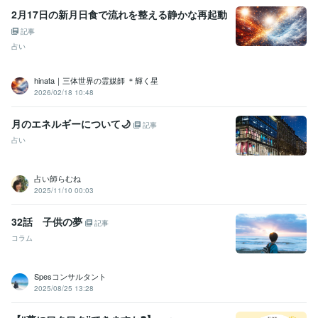
2月17日の新月日食で流れを整える静かな再起動
記事
占い
hinata｜三体世界の霊媒師 ＊輝く星
2026/02/18 10:48
月のエネルギーについて🌙
記事
占い
占い師らむね
2025/11/10 00:03
32話 子供の夢
記事
コラム
Spesコンサルタント
2025/08/25 13:28