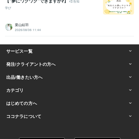
【“夢にワクワク”できますか❓】
告知
学び
栗山結羽
2026/08/06 11:44