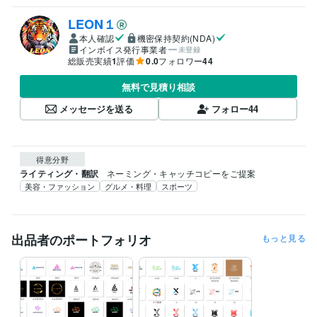
LEON１
本人確認
機密保持契約(NDA)
インボイス発行事業者
未登録
総販売実績
1
評価
0.0
フォロワー
44
無料で見積り相談
メッセージを送る
フォロー
44
得意分野
ライティング・翻訳
ネーミング・キャッチコピーをご提案
美容・ファッション
グルメ・料理
スポーツ
出品者のポートフォリオ
もっと見る