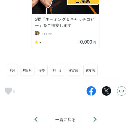
5案「ネーミング＆キャッチコピ
ー」をご提案します
LEON１
10,000
-
円
#月
#新月
#夢
#叶う
#実践
#方法
6
一覧に戻る