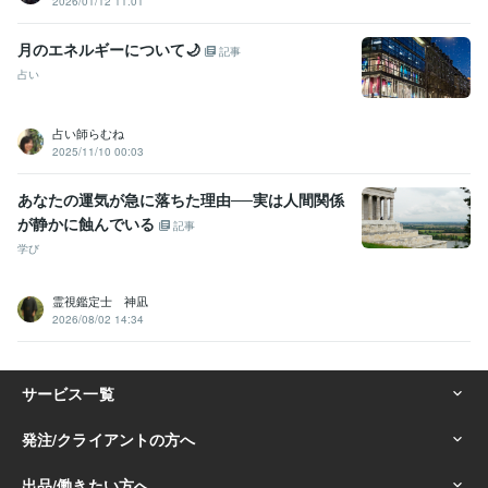
2026/01/12 11:01
月のエネルギーについて🌙
記事
占い
占い師らむね
2025/11/10 00:03
あなたの運気が急に落ちた理由──実は人間関係
が静かに蝕んでいる
記事
学び
霊視鑑定士 神凪
2026/08/02 14:34