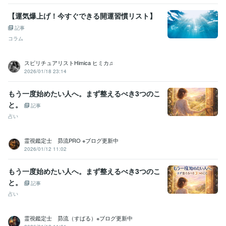
【運気爆上げ！今すぐできる開運習慣リスト】
記事
コラム
スピリチュアリストHimica ヒミカ♫
2026/01/18 23:14
もう一度始めたい人へ。まず整えるべき3つのこ
と。
記事
占い
霊視鑑定士 昴流PRO ※ブログ更新中
2026/01/12 11:02
もう一度始めたい人へ。まず整えるべき3つのこ
と。
記事
占い
霊視鑑定士 昴流（すばる）※ブログ更新中