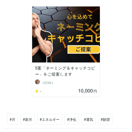
5案「ネーミング＆キャッチコピ
ー」をご提案します
LEON１
10,000
-
円
#月
#新月
#エネルギー
#浄化
#運気
#願望