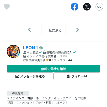
5
一覧に戻る
LEON１
本人確認
機密保持契約(NDA)
インボイス発行事業者
未登録
総販売実績
1
評価
0.0
フォロワー
44
無料で見積り相談
メッセージを送る
フォロー
44
得意分野
ライティング・翻訳
ネーミング・キャッチコピーをご提案
美容・ファッション
グルメ・料理
スポーツ