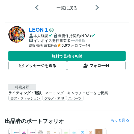
一覧に戻る
LEON１
本人確認
機密保持契約(NDA)
インボイス発行事業者
未登録
総販売実績
1
評価
0.0
フォロワー
44
無料で見積り相談
メッセージを送る
フォロー
44
得意分野
ライティング・翻訳
ネーミング・キャッチコピーをご提案
美容・ファッション
グルメ・料理
スポーツ
出品者のポートフォリオ
もっと見る