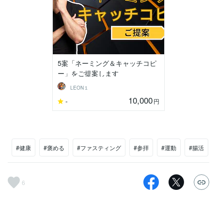
5案「ネーミング＆キャッチコピ
ー」をご提案します
LEON１
10,000
-
円
#健康
#褒める
#ファスティング
#参拝
#運動
#腸活
6