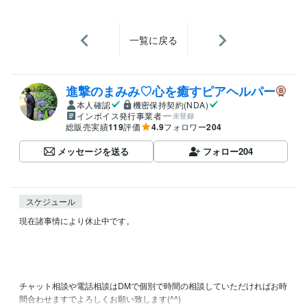
一覧に戻る
進撃のまみみ♡心を癒すピアヘルパー
本人確認
機密保持契約(NDA)
インボイス発行事業者
未登録
総販売実績
119
評価
4.9
フォロワー
204
メッセージを送る
フォロー
204
スケジュール
現在諸事情により休止中です。

チャット相談や電話相談はDMで個別で時間の相談していただければお時
間合わせますでよろしくお願い致します(^^)
