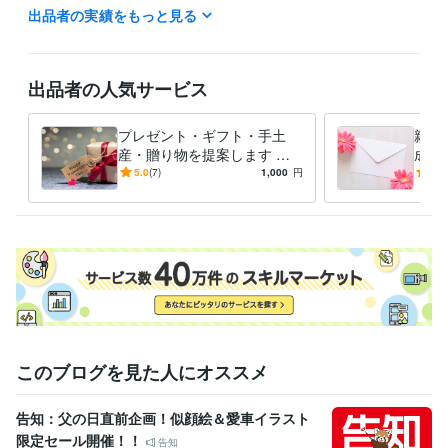
出品者の実績をもっと見る
主に平日の10:00〜15:00にお電話の待機しております。

土日祝日や深夜にも対応可能ですのでご相談ください。

ご予約・お問い合わせ24時間受付中です♪

出品者の人気サービス
【今すぐ相談可能】と表示されている時は

プレゼント・ギフト・手土
親か
購入後すぐにお電話、チャットできます。

産・贈り物を提案します セ
成・
ンスの良いプレゼント選び、
の心
5.0
(7)
1,000
円
4.0
離席中でも対応可能な場合もございます。

ギフトセレクト代行します♪
動さ
特にチャットは朝6:00〜18:00までいつでもご相談ください。

しょ
まずはお気軽にお問い合わせくださいませ♪

皆様からのメッセージお待ちしております(^^)
受賞歴
ココナラ初出品
ココナラ販売実績100件突破
資格・検定
ピアヘルパー
取得年 : 2009年
秘書検定準1級
取得年 : 2010年
このブログを見た人にオススメ
ことわざ検定5級
取得年 : 2019年
秘書技能検定準1級
取得年 : 2008年
告知：父の日直前企画！似顔絵＆愛車イラスト
得意分野
限定セール開催！！
告知