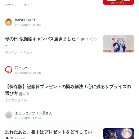
悩み相談・カウンセリング
愚痴聞き/お悩み相談/話し相手
デザイン・イラスト
人生相談
恋愛相談
電話相談
愚痴聞き
話し相手
悩み相談
恋愛
仕事
人間関係
ライティング・翻訳
手紙の作成・添削・校正
BAWSCRAFT
結婚式
家庭
手紙
サンタクロース
記念日
誕生日
小学校
2026/06/18 10:04
ファンレター
母の日 似顔絵キャンバス届きました！
コンテン
ツ
デザイン・イラスト
◯っち〜
2026/05/15 15:45
【保存版】記念日プレゼントの悩み解決！心に残るサプライズの
選び方
記事
ライフスタイル
まるっとデザイン屋さん
2025/10/03 11:14
別れたあと、相手はプレゼントをどうしてい
る？
記事