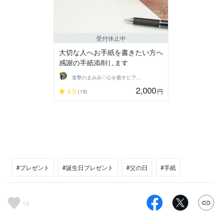
受付休止中
大切な人へお手紙を書きたい方へ
感謝の手紙添削します
進撃のまみみ♡心を癒すピアヘルパー
2,000
4.5
円
(19)
#プレゼント
#誕生日プレゼント
#父の日
#手紙
10