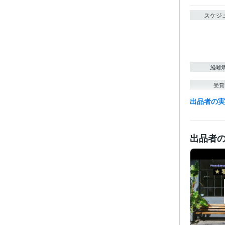
スケジ
経験
受賞
出品者の
得意
出品者