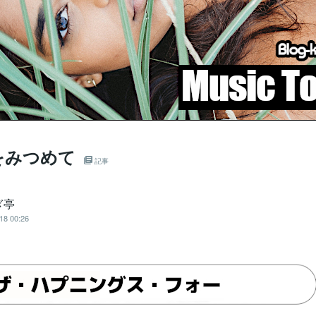
をみつめて
記事
ぎ亭
18 00:26