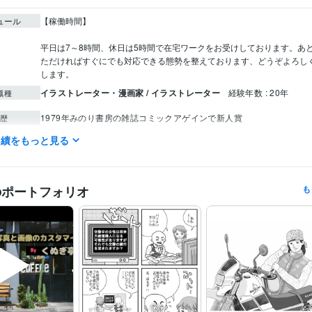
ュール
【稼働時間】

平日は7～8時間、休日は5時間で在宅ワークをお受けしております。あ
ただければすぐにでも対応できる態勢を整えております、どうぞよろし
イラストレーター・漫画家 / イラストレーター
経験年数 : 20年
職種
1979年みのり書房の雑誌コミックアゲインで新人賞
歴
実績をもっと見る
イラスト作成・漫画制作
線画でのイラストで地図などもやります
分野
漫画 イラスト
デザイン制作
写真編集及び画像加工
写真編集及び画像加工
のポートフォリオ
も