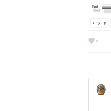
#バラード
13