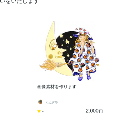
いをいたします
画像素材を作ります
くぬぎ亭
2,000
-
円