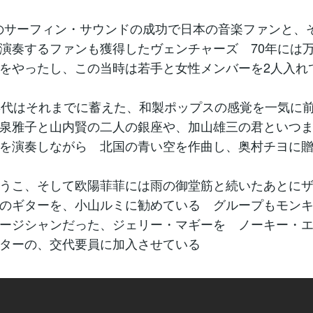
代のサーフィン・サウンドの成功で日本の音楽ファンと、
演奏するファンも獲得したヴェンチャーズ 70年には
をやったし、この当時は若手と女性メンバーを2人入れ
年代はそれまでに蓄えた、和製ポップスの感覚を一気に
泉雅子と山内賢の二人の銀座や、加山雄三の君といつ
を演奏しながら 北国の青い空を作曲し、奥村チヨに
うこ、そして欧陽菲菲には雨の御堂筋と続いたあとに
のギターを、小山ルミに勧めている グループもモン
ージシャンだった、ジェリー・マギーを ノーキー・
ターの、交代要員に加入させている