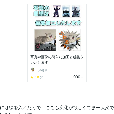
写真や画像の簡単な加工と編集を
いたします
くぬぎ亭
1,000
5.0
円
(1)
には絵を入れたりで、ここも変化が欲しくてまー大変