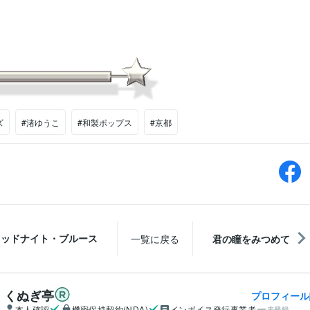
ズ
#渚ゆうこ
#和製ポップス
#京都
ミッドナイト・ブルース
一覧に戻る
君の瞳をみつめて
くぬぎ亭
プロフィール
本人確認
機密保持契約(NDA)
インボイス発行事業者
未登録