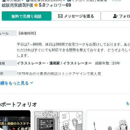
3
5.0
69
総販売実績
評価
フォロワー
メッセージを送る
フォ
無料で見積り相談
ュール
【稼働時間】

平日は7～8時間、休日は5時間で在宅ワークをお受けしております。あ
ただければすぐにでも対応できる態勢を整えております、どうぞよろし
イラストレーター・漫画家 / イラストレーター
経験年数 : 20年
職種
1979年みのり書房の雑誌コミックアゲインで新人賞
歴
実績をもっと見る
イラスト作成・漫画制作
線画でのイラストで地図などもやります
分野
漫画 イラスト
デザイン制作
写真編集及び画像加工
写真編集及び画像加工
のポートフォリオ
も