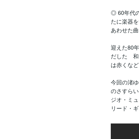
◎ 60年
たに楽器を
あわせた曲
迎えた80
だした 和
は赤くなど
今回の渚ゆ
のさすらい
ジオ・ミュ
リード・ギ