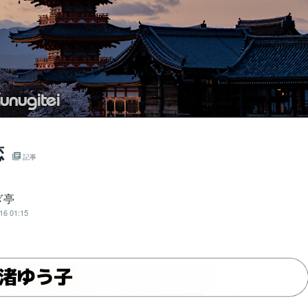
恋
記事
ぎ亭
16 01:15