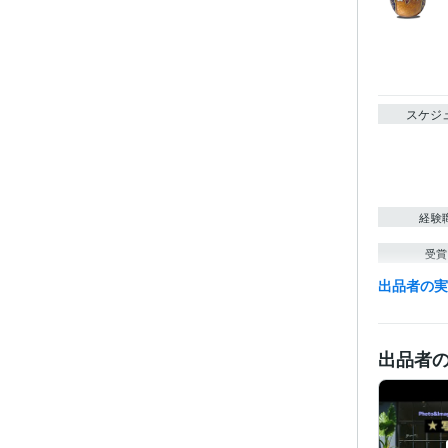
スケジ
経験
受賞
出品者の
得意
出品者