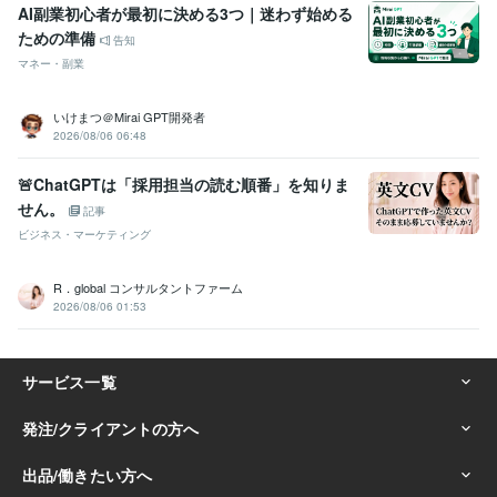
AI副業初心者が最初に決める3つ｜迷わず始める
ための準備
告知
マネー・副業
いけまつ＠Mirai GPT開発者
2026/08/06 06:48
🚨ChatGPTは「採用担当の読む順番」を知りま
せん。
記事
ビジネス・マーケティング
R．global コンサルタントファーム
2026/08/06 01:53