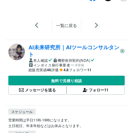
一覧に戻る
AI未来研究所｜AIツールコンサルタン
ト
本人確認
機密保持契約(NDA)
インボイス発行事業者
未登録
総販売実績
46
評価
4.8
フォロワー
11
無料で見積り相談
メッセージを送る
フォロー
11
スケジュール
営業時間は平日11時-19時になります。

土日祝日、年末年始などはお休みとなります。