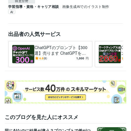
得意分野
学習指導・資格・キャリア相談
画像生成AIでのイラスト制作
AI
出品者の人気サービス
ChatGPTのプロンプト【300
Ch
選】売ります ChatGPTを自
ング
由自在に使いこなす300個の
監修
4.6
(8)
1,000
円
4.9
魔法の呪文！
の２
このブログを見た人にオススメ
同じAIなのに結果が違う？プロンプトで差がつ