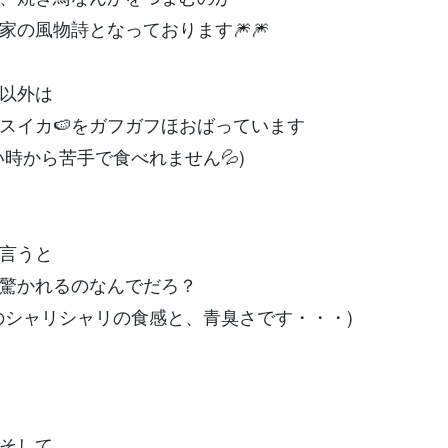
家の風物詩となっております🎆🎆
以外は
スイカ🍉をガフガフほおばっています
い時から苦手で食べれません💦)
て言うと
驚かれるのなんでだろ？
のシャリシャリの食感と、青臭さです・・・)
そして