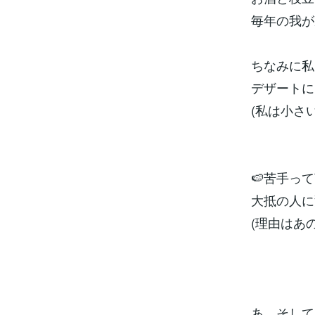
毎年の我が
ちなみに私
デザートに
(私は小さ
🍉苦手っ
大抵の人に
(理由はあ
あ、そして