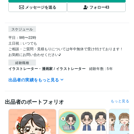
メッセージを送る
フォロー
43
スケジュール
平日：9時〜22時

土日祝：いつでも

ご相談・ご質問・見積もりについては年中無休で受け付けております！

お気軽にお問い合わせください♪
経験職種
イラストレーター・漫画家 / イラストレーター
経験年数 : 5年
出品者の実績をもっと見る
受賞歴
販売実績100件
販売実績200件
ビジネス・クリエイティブツール
出品者のポートフォリオ
もっと見る
Adobe Illustrator:2年
CLIP STUDIO PAINT:5年
Procreate:0年
得意分野
イラスト作成・漫画制作
表情差分セット
イラスト
アイコン
シンプル
かわいい
挿絵
デフォルメ
セット
表情
SNSアイコン