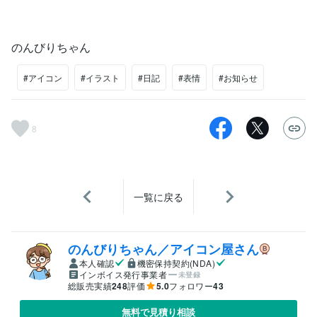
のんびりちゃん
#アイコン
#イラスト
#日記
#表情
#お知らせ
8
一覧に戻る
のんびりちゃん／アイコン屋さん
本人確認
機密保持契約(NDA)
インボイス発行事業者
未登録
総販売実績
248
評価
5.0
フォロワー
43
無料で見積り相談