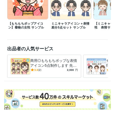
イラスト作成・漫画制作
表情アイコン(1点)
イラスト
アイコン
シンプル
かわいい
表情
SNSアイコン
【もちもちポップアイコ
ミニキャラアイコン＋表情
【ミニキャラ
ン】着物の女性 サンプル
差分5点セット サンプル
性 表情サン
出品者の人気サービス
商用◎もちもちポップな表情
セミ
アイコン5点制作します 先着
印象
3名様モニター価格でご提
K◎
5.0
(2)
2,500
円
4.9
供！ブログ・インスタ・Xに
挿絵