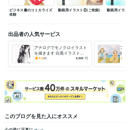
イラスト作成・漫画制作
アナログイラスト
ビジネス書のコミカライズ
動画用イラスト②(ご依頼)
動画用イラスト
依頼
出品者の人気サービス
アナログでモノクロイラスト
アナ
を描きます 白黒イラスト・
描き
線画だけ欲しい方へ
かさ
5.0
(4)
4,500
円
4.9
このブログを見た人にオススメ
心の音に正直に