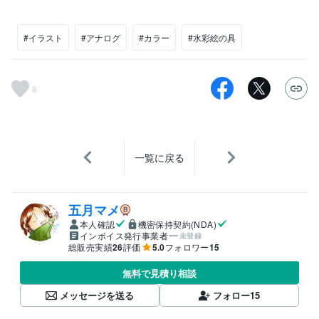
#イラスト
#アナログ
#カラー
#水彩絵の具
8
一覧に戻る
五月マメ
本人確認
機密保持契約(NDA)
インボイス発行事業者
未登録
総販売実績
26
評価
5.0
フォロワー
15
無料で見積り相談
メッセージを送る
フォロー
15