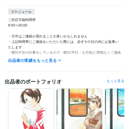
スケジュール
ご対応可能時間帯

6:00〜20:00

・日中はご連絡が遅れることが多いかもしれません

・上記時間帯にご連絡をいただいた際には、必ずその日の内にお返事い
たします

・曜日不定の仕事をしているので、曜日(平日・土日祝)に関係なくご連絡
いただいて大丈夫です

出品者の実績をもっと見る
上記時間帯は目安です。

深夜でもご対応可能な場合もありますので、時間外でもお気軽にご連絡
ください(ただし夜は時間によっては翌日のお返事になります。ご了承い
出品者のポートフォリオ
もっと見る
ただけますと幸いです)
受賞歴
第２回白泉社少女まんが新人大賞銅賞
資格・検定
カラーセラピスト
取得年 : 2023年
得意分野