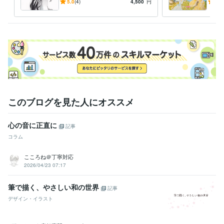
線画だけ欲しい方へ
かさ
5.0
(4)
4,500
円
4.9
このブログを見た人にオススメ
心の音に正直に
記事
コラム
こころね＠丁寧対応
2026/04/23 07:17
筆で描く、やさしい和の世界
記事
デザイン・イラスト