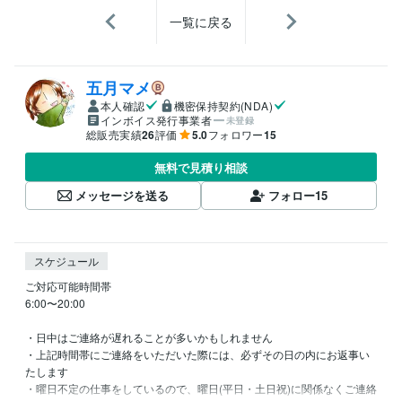
一覧に戻る
五月マメ
本人確認
機密保持契約(NDA)
インボイス発行事業者
未登録
総販売実績
26
評価
5.0
フォロワー
15
無料で見積り相談
メッセージを送る
フォロー
15
スケジュール
ご対応可能時間帯

6:00〜20:00

・日中はご連絡が遅れることが多いかもしれません

・上記時間帯にご連絡をいただいた際には、必ずその日の内にお返事い
たします

・曜日不定の仕事をしているので、曜日(平日・土日祝)に関係なくご連絡