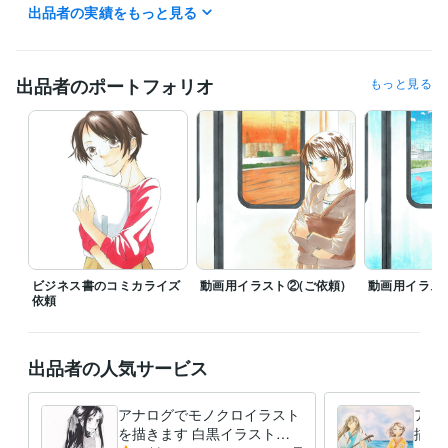
いただいて大丈夫です

出品者の実績をもっと見る
上記時間帯は目安です。

深夜でもご対応可能な場合もありますので、時間外でもお気軽にご連絡
ください(ただし夜は時間によっては翌日のお返事になります。ご了承い
出品者のポートフォリオ
もっと見る
ただけますと幸いです)
受賞歴
第２回白泉社少女まんが新人大賞銅賞
資格・検定
カラーセラピスト
取得年 : 2023年
得意分野
イラスト作成・漫画制作
アナログイラスト
ビジネス書のコミカライズ
動画用イラスト②(ご依頼)
動画用イラスト
依頼
出品者の人気サービス
アナログでモノクロイラスト
アナ
を描きます 白黒イラスト・
描き