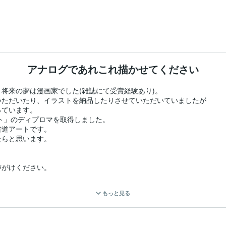
アナログであれこれ描かせてください
将来の夢は漫画家でした(雑誌にて受賞経験あり)。

ただいたり、イラストを納品したりさせていただいていましたが

ています。

ト」のディプロマを取得しました。

道アートです。

らと思います。



がけください。

500円とし、そこへ条件に伴うオプション追加で調整していただく形にな
もっと見る
ら「こんなの描いてほしいのだけど」といった感じでご相談ください。
だいた上で、お見積りを送らせていただきます。

。