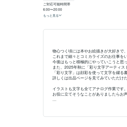
ご対応可能時間帯

もっと見る
物心つく頃には本やお絵描きが大好きで、
これまで細々とコミカライズのお仕事をい
今後はもっと積極的にやっていこうと思っ
また、2025年秋に「彩り文字アーティス
「彩り文字」は顔彩を使って文字を綴る書
詳しくは出品ページを見てみていただけた
イラストも文字も全てアナログ作業です。
お役に立てそうなことがありましたらお声
サービスはそれぞれ基本価格を4500〜6
分かりにくければ、お気軽にメッセージか
こちらからいくつかヒアリングさせていた
以上、どうぞよろしくお願いいたします