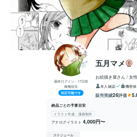
五月マメ
お絵描き屋さん
女
最終ログイン：
17日前
本人確認
機密保
稼働状況
対応可能です
26
5.
販売実績
評価
納品ごとの予算目安
イラスト作成・漫画制作
4,000円〜
アナログイラスト
スケジュール