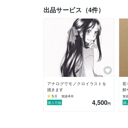
出品サービス（4件）
アナログでモノクロイラストを
彩
描きます
鮮
4
5.0
実績
件
実
4,500
購入可能
購
円