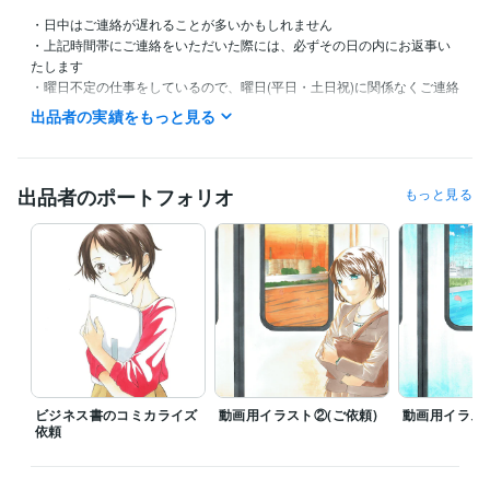
・日中はご連絡が遅れることが多いかもしれません

・上記時間帯にご連絡をいただいた際には、必ずその日の内にお返事い
たします

・曜日不定の仕事をしているので、曜日(平日・土日祝)に関係なくご連絡
いただいて大丈夫です

出品者の実績をもっと見る
上記時間帯は目安です。

深夜でもご対応可能な場合もありますので、時間外でもお気軽にご連絡
ください(ただし夜は時間によっては翌日のお返事になります。ご了承い
出品者のポートフォリオ
もっと見る
ただけますと幸いです)
受賞歴
第２回白泉社少女まんが新人大賞銅賞
資格・検定
カラーセラピスト
取得年 : 2023年
得意分野
イラスト作成・漫画制作
アナログイラスト
ビジネス書のコミカライズ
動画用イラスト②(ご依頼)
動画用イラスト
依頼