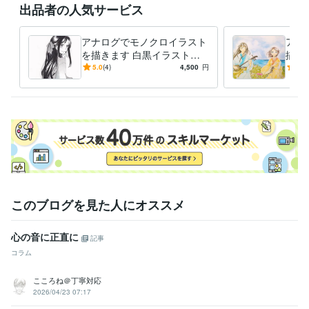
出品者の人気サービス
アナログでモノクロイラスト
アナ
を描きます 白黒イラスト・
描き
線画だけ欲しい方へ
かさ
5.0
(4)
4,500
円
4.9
このブログを見た人にオススメ
心の音に正直に
記事
コラム
こころね＠丁寧対応
2026/04/23 07:17