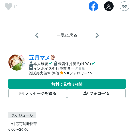
10
一覧に戻る
五月マメ
本人確認
機密保持契約(NDA)
インボイス発行事業者
未登録
総販売実績
26
評価
5.0
フォロワー
15
無料で見積り相談
メッセージを送る
フォロー
15
スケジュール
ご対応可能時間帯

6:00〜20:00
