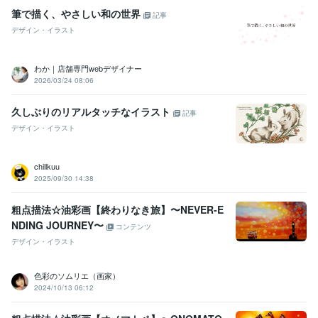
筆で描く、やさしい和の世界
記事
デザイン・イラスト
わか｜店舗専門webデザイナー
2026/03/24 08:06
久しぶりのリアルタッチなイラスト
記事
デザイン・イラスト
chillkuu
2025/09/30 14:38
粗点描法☆油彩画【終わりなき旅】〜NEVER-E
NDING JOURNEY〜
コンテンツ
デザイン・イラスト
色彩のソムリエ（画家）
2024/10/13 06:12