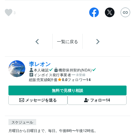
3
一覧に戻る
李レオン
本人確認
機密保持契約(NDA)
インボイス発行事業者
未登録
総販売実績
0
評価
0.0
フォロワー
14
無料で見積り相談
メッセージを送る
フォロー
14
スケジュール
月曜日から日曜日まで、毎日。午後8時〜午後12時迄。
