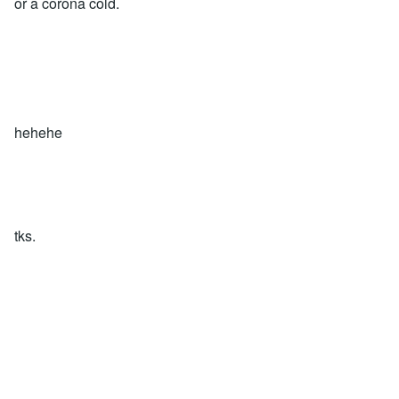
or a corona cold.
hehehe
tks.