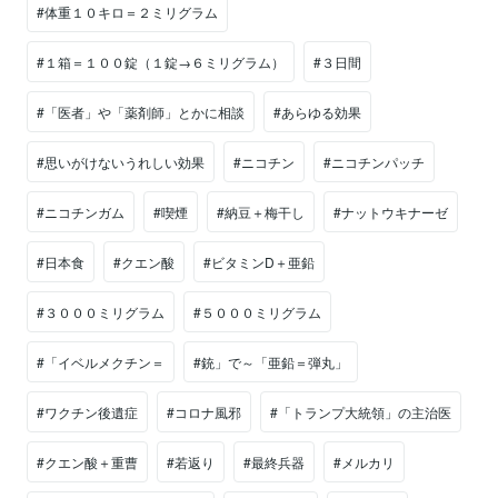
#体重１０キロ＝２ミリグラム
#１箱＝１００錠（１錠→６ミリグラム）
#３日間
#「医者」や「薬剤師」とかに相談
#あらゆる効果
#思いがけないうれしい効果
#ニコチン
#ニコチンパッチ
#ニコチンガム
#喫煙
#納豆＋梅干し
#ナットウキナーゼ
#日本食
#クエン酸
#ビタミンD＋亜鉛
#３０００ミリグラム
#５０００ミリグラム
#「イベルメクチン＝
#銃」で～「亜鉛＝弾丸」
#ワクチン後遺症
#コロナ風邪
#「トランプ大統領」の主治医
#クエン酸＋重曹
#若返り
#最終兵器
#メルカリ