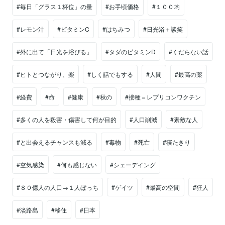
#毎日「グラス１杯位」の量
#お手頃価格
#１００均
#レモン汁
#ビタミンC
#はちみつ
#日光浴＋談笑
#外に出て「日光を浴びる」
#タダのビタミンD
#くだらない話
#ヒトとつながり、楽
#しく話でもする
#人間
#最高の薬
#経費
#命
#健康
#秋の
#接種＝レプリコンワクチン
#多くの人を殺害・傷害して何が目的
#人口削減
#素敵な人
#と出会えるチャンスも減る
#毒物
#死亡
#寝たきり
#空気感染
#何も感じない
#シェーデイング
#８０億人の人口→１人ぼっち
#ゲイツ
#最高の空間
#狂人
#淡路島
#移住
#日本