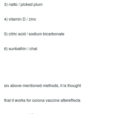
3) natto / picked plum
4) vitamin D / zinc
5) citric acid / sodium bicarbonate
6) sunbathin / chat
six above-mentioned methods, it is thought
that it works for corona vaccine aftereffects