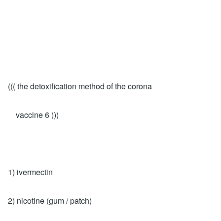
((( the detoxification method of the corona
vaccine 6 )))
1) ivermectin
2) nicotine (gum / patch)