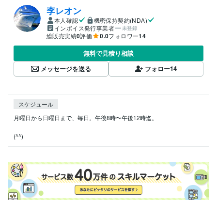
李レオン
本人確認
機密保持契約(NDA)
インボイス発行事業者
未登録
総販売実績
0
評価
0.0
フォロワー
14
無料で見積り相談
メッセージを送る
フォロー
14
スケジュール
月曜日から日曜日まで、毎日。午後8時〜午後12時迄。

(^^)