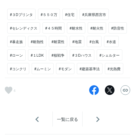
#３Dプリンタ
#５５０万
#住宅
#兵庫県西宮市
#セレンディクス
#４５時間
#耐水性
#耐火性
#防音性
#暴走族
#耐熱性
#耐震性
#地震
#台風
#水道
#ローン
#１LDK
#核戦争
#３Dハウス
#シェルター
#コンクリ
#ムーミン
#モダン
#建築基準法
#光熱費
4
一覧に戻る