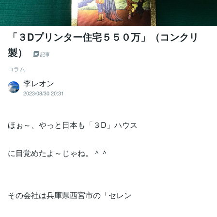
「３Dプリンター住宅５５０万」（コンクリ
製）
記事
コラム
李レオン
2023/08/30 20:31
ほぉ～、やっと日本も「３D」ハウス
に目覚めたよ～じゃね。＾＾
その会社は兵庫県西宮市の「セレン