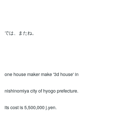
では、またね。
one house maker make '3d house' in
nishinomiya city of hyogo prefecture.
its cost is 5,500,000 j.yen.