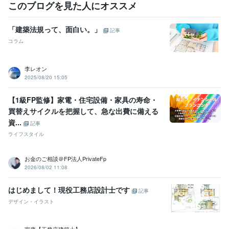
このブログを見た人にオススメ
「建築法規って、面白い。」
記事
コラム
李レオン
2025/08/20 15:05
【1級FP監修】家電・住宅設備・家具の寿命・
買替えサイクルを把握して、急な出費に備える
資...
記事
ライフスタイル
お金のご相談＠FP法人PrivateFp
2026/08/02 11:08
はじめまして！現役工務店設計士です
記事
デザイン・イラスト