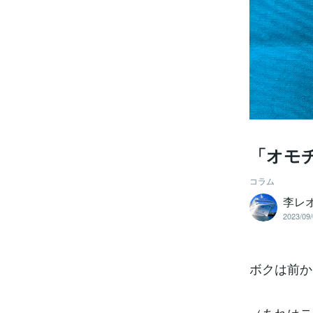
「オモ
コラム
李レ
2023/09/
ボクは前か