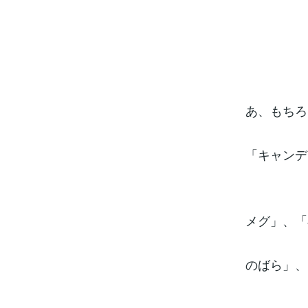
あ、もちろ
「キャンデ
メグ」、「
のばら」、