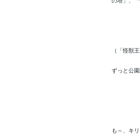
の塔」、「
（「怪獣王
ずっと公園
も～、キリ