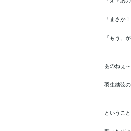
「え？あの
「まさか！
「もう、が
あのねぇ～
羽生結弦の
ということ