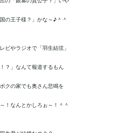
出の「銀幕の貴公子？」いや
国の王子様？」かな～♪＾＾
レビやラジオで「羽生結弦」
！？」なんて報道するもん
ボクの家でも奥さん悲鳴を
～！なんとかしろぉ～！＾＾