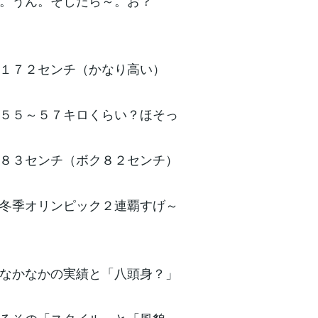
。うん。そしたら～。お？
１７２センチ（かなり高い）
５５～５７キロくらい？ほそっ
８３センチ（ボク８２センチ）
冬季オリンピック２連覇すげ～
なかなかの実績と「八頭身？」