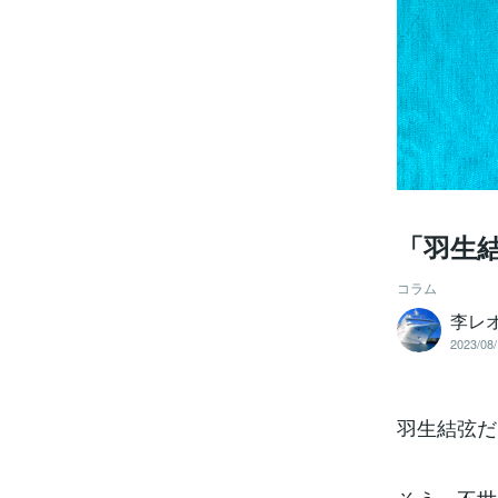
「羽生
コラム
李レ
2023/08/
羽生結弦だ