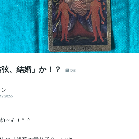
結弦、結婚」か！？
記事
オン
12 20:55
ね～♪（＾＾