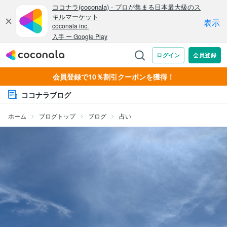
会員登録で10％割引クーポンを獲得！
ココナラブログ
ホーム
ブログトップ
ブログ
占い