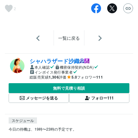
2
一覧に戻る
シャハラザード沙織
本人確認
機密保持契約(NDA)
インボイス発行事業者
総販売実績
1,306
評価
5.0
フォロワー
111
無料で見積り相談
メッセージを送る
フォロー
111
スケジュール
今日の待機は、19時〜23時の予定です。
