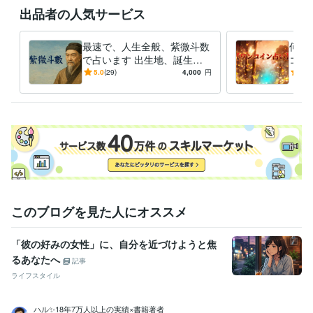
ケアマネジャー（介護支援専門員）
取得年 : 2007年
出品者の人気サービス
精神保健福祉士
取得年 : 2008年
保育士
取得年 : 2010年
最速で、人生全般、紫微斗数
何で
社会福祉士
取得年 : 2011年
で占います 出生地、誕生
コイ
メンタルヘルスマネジメント検定
取得年 : 2017年
日、出生時間がわかる方、人
問だ
5.0
(29)
4,000
円
5.0
生全般を占います。
鑑定
得意分野
占い
霊感タロット、オラクルカードなどの占い
現実的な相談、カウ
ンセリング
学歴
愛知学院大学
1990年3月 ~ 1994年2月
このブログを見た人にオススメ
「彼の好みの女性」に、自分を近づけようと焦
るあなたへ
記事
ライフスタイル
ハル✨18年7万人以上の実績×書籍著者