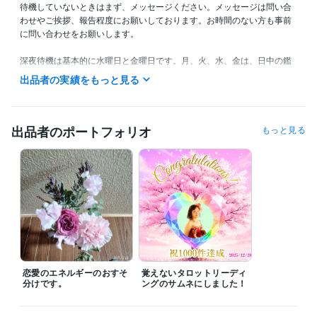
待機していないときはまず、メッセージください。メッセージは問い合
わせやご挨拶、報告程度にお願いしております。お時間のない方も事前
に問い合わせをお願いします。

深夜待機は基本的に水曜日と金曜日です。月、火、水、金は、日中の鑑
定は出来ません。御了承ください。

出品者の実績をもっと見る
以前同様、深夜帯の鑑定希望の方は、少なくとも前々日までのご予約を
お願いします。寝ている間にメールをいただいても、対応できません。
ご了承ください。

出品者のポートフォリオ
もっと見る
※予約の方は、翌日を含め、第三希望まで、お願いします。待機時間内で
の予約をお願いしております。
職歴
とある自治体
2010年3月 ~ 2024年11月
受賞歴
ココナラ　プラチナランクイン
ココナラ販売数100件
ココナラ販売
数300件
ココナラ販売数500件
ココナラ　認定占い師
ココナラ販売
数800件
ココナラ販売件数1000件
恋愛のエネルギーのおすそ
覚えないタロットリーディ
分けです。
ングのサムネにしました！
資格・検定
介護福祉士
取得年 : 2005年