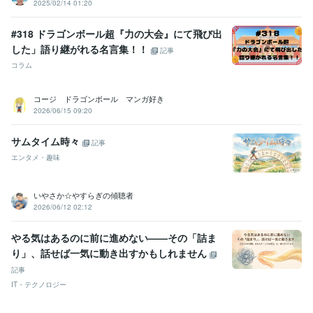
2025/02/14 01:20
#318 ドラゴンボール超『力の大会』にて飛び出
した」語り継がれる名言集！！
記事
コラム
コージ ドラゴンボール マンガ好き
2026/06/15 09:20
サムタイム時々
記事
エンタメ・趣味
いやさか☆やすらぎの傾聴者
2026/06/12 02:12
やる気はあるのに前に進めない——その「詰ま
り」、話せば一気に動き出すかもしれません
記事
IT・テクノロジー