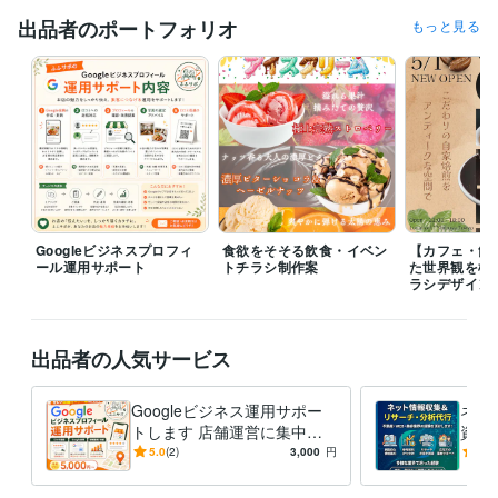
ビジネス・クリエイティブツール
出品者のポートフォリオ
もっと見る
Excel:4年
Google スプレッドシート:2年
PowerPoint:6年
Word:4年
CapCut:1年
Canva:2年
ChatGPT:3年
Googleビジネスプロフィ
食欲をそそる飲食・イベン
【カフェ・飲
ール運用サポート
トチラシ制作案
た世界観を構
ラシデザイン
出品者の人気サービス
Googleビジネス運用サポー
ネッ
トします 店舗運営に集中で
資料
きるGoogle運用サポート！
ある
5.0
(2)
3,000
円
5.0
やす