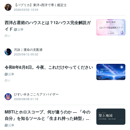
【パプリカ】東洋×西洋で導く鑑定士
2026/03/02 13:04
西洋占星術のハウスとは？12ハウス完全解説ガ
イド
記事
占い
月詠｜運命の支配者
2025/09/12 05:02
令和8年8月8日。今夜、これだけやってください
記事
占い
ひすい＠きごころアドバイザー
2026/08/08 01:16
MBTIとホロスコープ、何が違うのか ― 「今の
自分」を知るツールと「生まれ持った鋳型」...
記事