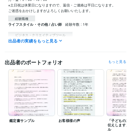
※土日祝は休業日になりますので、返信・ご連絡は平日になります。

ご迷惑をおかけしますがよろしくお願いいたします。
経験職種
ライフスタイル・その他 / 占い師
経験年数 : 1年
ビジネス・クリエイティブツール
出品者の実績をもっと見る
Excel:15年
Google スプレッドシート:1年
Google ドキュメント:1年
Word:15年
ChatGPT:0年
Canva:1年
得意分野
出品者のポートフォリオ
もっと見る
占い
西洋占星術による性格分析
占い
子育て
鑑定書サンプル
お客様様の声
「子どもの才
伝えします」
ル