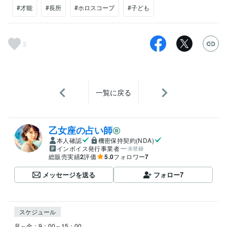
#才能
#長所
#ホロスコープ
#子ども
3
一覧に戻る
乙女座の占い師
本人確認
機密保持契約(NDA)
インボイス発行事業者
未登録
総販売実績
2
評価
5.0
フォロワー
7
メッセージを送る
フォロー
7
スケジュール
月～金：9：00～15：00
