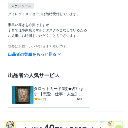
スケジュール
ダイレクトメッセージは随時受付しています。

素早い導きを心掛けますが

子育て仕事家業とマルチタスクをこなしているため

お返事にお時間をいただくこともございます。

気長にお待ちいただけますと幸いです。

ご縁に感謝。

出品者の実績をもっと見る
どうぞ宜しくお願いいたします。
出品者の人気サービス
タロットカード3枚★占いま
す 【恋愛・仕事・人生】過
去・現在・未来の流れをリー
5.0
(2)
500
円
ディング