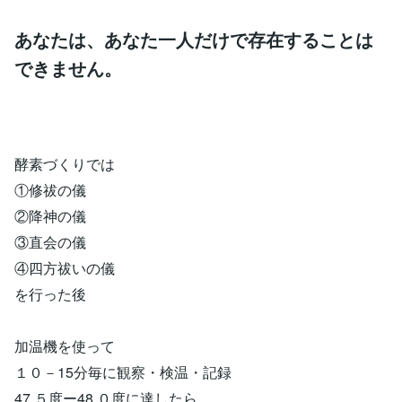
あなたは、あなた一人だけで存在することは
できません。
酵素づくりでは
①修祓の儀
②降神の儀
③直会の儀
④四方祓いの儀
を行った後
加温機を使って
１０－15分毎に観察・検温・記録
47.５度ー48.０度に達したら