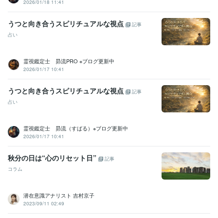
2026/01/18 11:41
うつと向き合うスピリチュアルな視点
記事
占い
霊視鑑定士 昴流PRO ※ブログ更新中
2026/01/17 10:41
うつと向き合うスピリチュアルな視点
記事
占い
霊視鑑定士 昴流（すばる）※ブログ更新中
2026/01/17 10:41
秋分の日は“心のリセット日”
記事
コラム
潜在意識アナリスト 吉村京子
2023/09/11 02:49