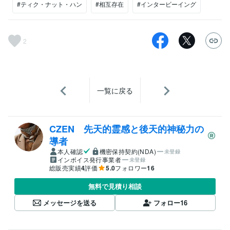
#ティク・ナット・ハン
#相互存在
#インタービーイング
2
一覧に戻る
CZEN 先天的霊感と後天的神秘力の
導者
本人確認
機密保持契約(NDA)
未登録
インボイス発行事業者
未登録
総販売実績
4
評価
5.0
フォロワー
16
無料で見積り相談
メッセージを送る
フォロー
16