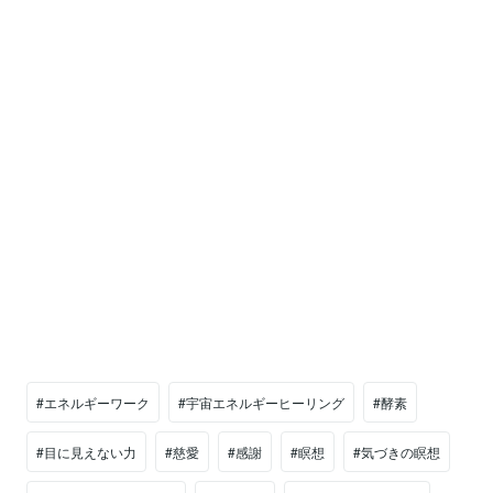
#エネルギーワーク
#宇宙エネルギーヒーリング
#酵素
#目に見えない力
#慈愛
#感謝
#瞑想
#気づきの瞑想