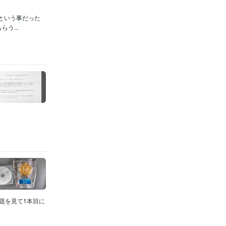
という事だった
う...
題を見て1本目に