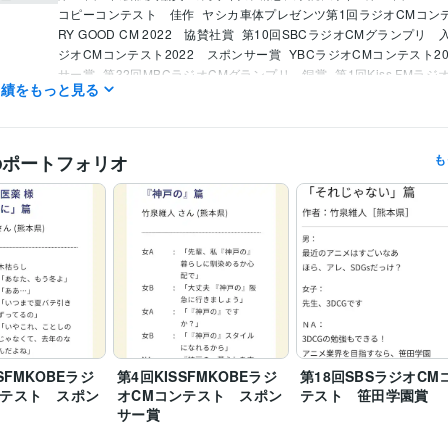
コピーコンテスト　佳作
ヤシカ車体プレゼンツ第1回ラジオCMコン
RY GOOD CM 2022　協賛社賞
第10回SBCラジオCMグランプリ　
ジオCMコンテスト2022　スポンサー賞
YBCラジオCMコンテスト2
サー賞
第32回MBCラジオCMグランプリ　銅賞
第1回Kiss FMラ
実績をもっと見る
スト　スポンサー賞
BSNラジオCMグランプリ2021 グランプリ・
第15回SBSラジオＣＭコンクール　協賛社賞
第7回大人の読書感想
ル　優秀賞
第6回大人の読書感想文コンクール　優秀賞・特別賞
指
コピー　優秀賞
BERRY GOOD CM　2023　グランプリ・優秀賞
文
のポートフォリオ
も
7回ラジオCMコンテスト　優秀賞
KNBラジオCMコンテスト2024
20回K-mix RADIO CM コピーコンテスト　佳作
第12回SBCラジオ
リ　入選・協賛社賞
日商簿記検定1級
取得年 : 2017年
検定
ライティング・翻訳
広告コピー・ラジオCM
分野
広告
学習指導・資格・キャリア相談
読書感想文
読書
出版
添削
校正
熊本大学
2006年3月 ~ 2010年2月
SFMKOBEラジ
歴
第4回KISSFMKOBEラジ
第18回SBSラジオCM
ンテスト スポン
オCMコンテスト スポン
テスト 笹田学園賞
サー賞