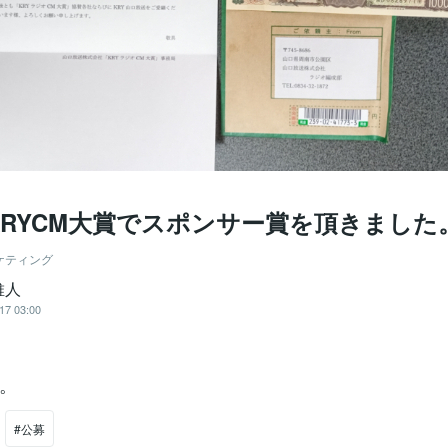
KRYCM大賞でスポンサー賞を頂きました
ケティング
維人
17 03:00
。
#公募