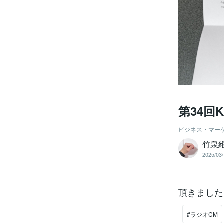
第34回
ビジネス・マー
竹泉
2025/03/
頂きました
#ラジオCM