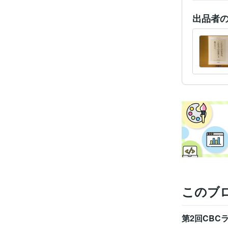
出品者
このブ
第2回CB