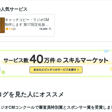
の人気サービス
キャッチコピー・ラジオCM
制作します 第17回文化放送
ラジオCMコンテスト等受賞
5.0
(2)
10,000
円
多数
ログを見た人にオススメ
CラジオCMコンクールで審査員特別賞とスポンサー賞を受賞し