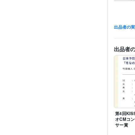
出品者の
出品者
資格・
得意
第4回KIS
学
オCMコ
サー賞