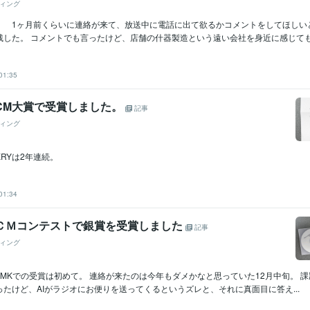
ィング
 1ヶ月前くらいに連絡が来て、放送中に電話に出て欲るかコメントをしてほしい
した。 コメントでも言ったけど、店舗の什器製造という遠い会社を身近に感じてもら
01:35
YCM大賞で受賞しました。
記事
ィング
RYは2年連続。
01:34
オＣＭコンテストで銀賞を受賞しました
記事
ィング
MKでの受賞は初めて。 連絡が来たのは今年もダメかなと思っていた12月中旬。 課
たけど、AIがラジオにお便りを送ってくるというズレと、それに真面目に答え...