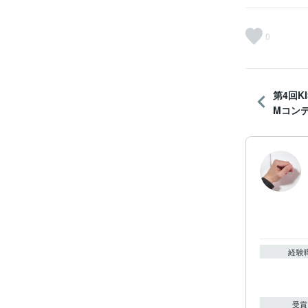
0
第4回KI
Mコンテ
経験
受賞