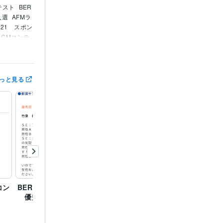
テスト
BER
入選
AFMラ
021　スポン
ジオCMコンテ
審査員特別賞
文コンクー
宿市キャッチ
化放送　第1
っと見る
　協賛社賞
第
CMグランプ
コン
BERRY GOOD CM2024
第12回SBCラジオCMグ
KNB
優秀賞
ランプリ 優秀賞
2024