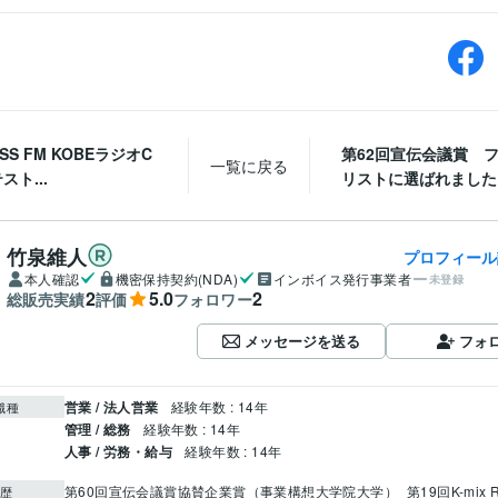
SS FM KOBEラジオC
第62回宣伝会議賞 
一覧に戻る
スト...
リストに選ばれました
竹泉維人
プロフィール
本人確認
機密保持契約(NDA)
インボイス発行事業者
未登録
2
5.0
2
総販売実績
評価
フォロワー
メッセージを送る
フォ
営業 / 法人営業
経験年数 : 14年
職種
管理 / 総務
経験年数 : 14年
人事 / 労務・給与
経験年数 : 14年
第60回宣伝会議賞協賛企業賞（事業構想大学院大学）
第19回K-mix R
歴