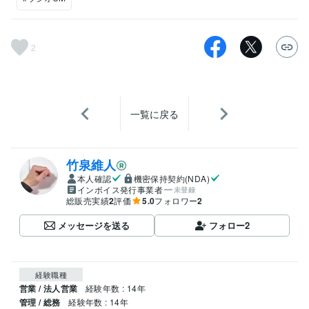
2
一覧に戻る
竹泉維人
本人確認
機密保持契約(NDA)
インボイス発行事業者
未登録
総販売実績
2
評価
5.0
フォロワー
2
メッセージを送る
フォロー
2
経験職種
営業 / 法人営業
経験年数 : 14年
管理 / 総務
経験年数 : 14年