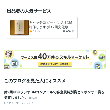
広告
学習指導・資格・キャリア相談
読書感想文
出品者の人気サービス
読書
出版
添削
校正
学歴
キャッチコピー・ラジオCM
熊本大学
2006年3月 ~ 2010年2月
制作します 第17回文化放送
ラジオCMコンテスト等受賞
5.0
(2)
10,000
円
多数
このブログを見た人にオススメ
第2回CBCラジオCMコンクールで審査員特別賞とスポンサー賞を
受賞しました。
記事
ビジネス・マーケティング