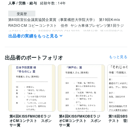
人事 / 労務・給与
経験年数 : 14年
受賞歴
第60回宣伝会議賞協賛企業賞（事業構想大学院大学）
第19回K-mix 
RADIO CM コピーコンテスト　佳作
ヤシカ車体プレゼンツ第1回ラジ
オCMコンテスト
BERRY GOOD CM 2022　協賛社賞
第10回SBCラ
出品者の実績をもっと見る
ジオCMグランプリ　入選
AFMラジオCMコンテスト2022　スポンサ
ー賞
YBCラジオCMコンテスト2021　スポンサー賞
第32回MBCラ
ジオCMグランプリ　銅賞
第1回Kiss FMラジオCMコンテスト　スポ
ンサー賞
BSNラジオCMグランプリ2021 グランプリ・審査員特別
出品者のポートフォリオ
もっと見る
賞
第15回SBSラジオＣＭコンクール　協賛社賞
第7回大人の読書感
想文コンクール　優秀賞
第6回大人の読書感想文コンクール　優秀
賞・特別賞
指宿市キャッチコピー　優秀賞
BERRY GOOD CM　20
23　グランプリ・優秀賞
文化放送　第17回ラジオCMコンテスト　
優秀賞
KNBラジオCMコンテスト2024　協賛社賞
第20回K-mix RA
DIO CM コピーコンテスト　佳作
第12回SBCラジオCMグランプリ　
入選・協賛社賞
資格・検定
日商簿記検定1級
取得年 : 2017年
第4回KISSFMKOBEラジ
第4回KISSFMKOBEラジ
第18回SBS
オCMコンテスト スポン
オCMコンテスト スポン
テスト 笹田
得意分野
サー賞
サー賞
ライティング・翻訳
広告コピー・ラジオCM