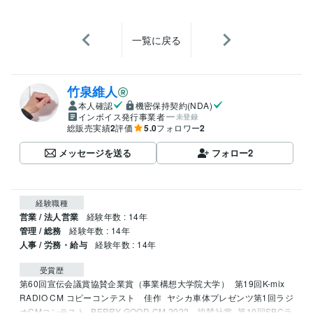
一覧に戻る
竹泉維人
本人確認
機密保持契約(NDA)
インボイス発行事業者
未登録
総販売実績
2
評価
5.0
フォロワー
2
メッセージを送る
フォロー
2
経験職種
営業 / 法人営業
経験年数 : 14年
管理 / 総務
経験年数 : 14年
人事 / 労務・給与
経験年数 : 14年
受賞歴
第60回宣伝会議賞協賛企業賞（事業構想大学院大学）
第19回K-mix 
RADIO CM コピーコンテスト　佳作
ヤシカ車体プレゼンツ第1回ラジ
オCMコンテスト
BERRY GOOD CM 2022　協賛社賞
第10回SBCラ