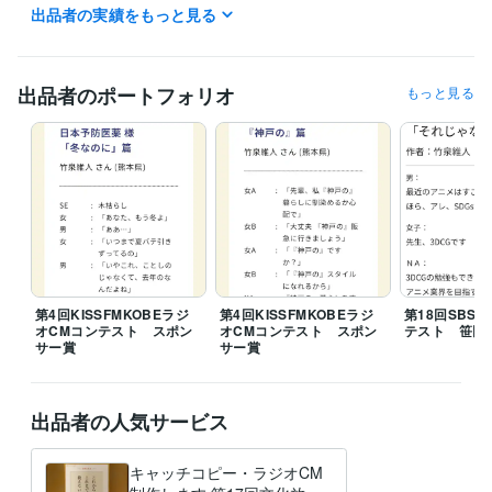
出品者の実績をもっと見る
ジオCMグランプリ　入選
AFMラジオCMコンテスト2022　スポンサ
ー賞
YBCラジオCMコンテスト2021　スポンサー賞
第32回MBCラ
ジオCMグランプリ　銅賞
第1回Kiss FMラジオCMコンテスト　スポ
ンサー賞
BSNラジオCMグランプリ2021 グランプリ・審査員特別
出品者のポートフォリオ
もっと見る
賞
第15回SBSラジオＣＭコンクール　協賛社賞
第7回大人の読書感
想文コンクール　優秀賞
第6回大人の読書感想文コンクール　優秀
賞・特別賞
指宿市キャッチコピー　優秀賞
BERRY GOOD CM　20
23　グランプリ・優秀賞
文化放送　第17回ラジオCMコンテスト　
優秀賞
KNBラジオCMコンテスト2024　協賛社賞
第20回K-mix RA
DIO CM コピーコンテスト　佳作
第12回SBCラジオCMグランプリ　
入選・協賛社賞
資格・検定
日商簿記検定1級
取得年 : 2017年
第4回KISSFMKOBEラジ
第4回KISSFMKOBEラジ
第18回SBS
オCMコンテスト スポン
オCMコンテスト スポン
テスト 笹田
得意分野
サー賞
サー賞
ライティング・翻訳
広告コピー・ラジオCM
広告
学習指導・資格・キャリア相談
読書感想文
出品者の人気サービス
読書
出版
添削
校正
学歴
キャッチコピー・ラジオCM
熊本大学
2006年3月 ~ 2010年2月