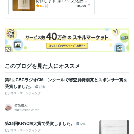
制作します 第17回文化放送
ラジオCMコンテスト等受賞
5.0
(2)
10,000
円
多数
このブログを見た人にオススメ
第2回CBCラジオCMコンクールで審査員特別賞とスポンサー賞を
受賞しました。
記事
ビジネス・マーケティング
竹泉維人
2026/03/03 01:35
第35回KRYCM大賞で受賞しました。
記事
ビジネス・マーケティング