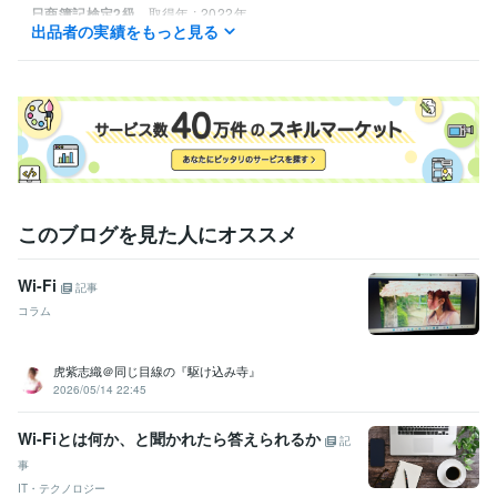
日商簿記検定2級
取得年 : 2022年
出品者の実績をもっと見る
秘書技能検定2級
取得年 : 2018年
このブログを見た人にオススメ
Wi-Fi
記事
コラム
虎紫志織＠同じ目線の『駆け込み寺』
2026/05/14 22:45
Wi-Fiとは何か、と聞かれたら答えられるか
記
事
IT・テクノロジー