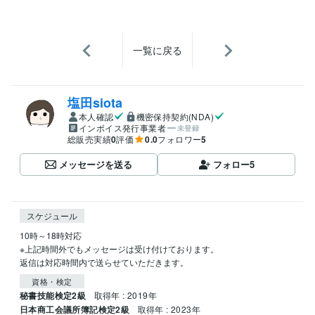
一覧に戻る
塩田siota
本人確認
機密保持契約(NDA)
インボイス発行事業者
未登録
総販売実績
0
評価
0.0
フォロワー
5
メッセージを送る
フォロー
5
スケジュール
10時～18時対応

※上記時間外でもメッセージは受け付けております。

返信は対応時間内で送らせていただきます。
資格・検定
秘書技能検定2級
取得年 : 2019年
日本商工会議所簿記検定2級
取得年 : 2023年