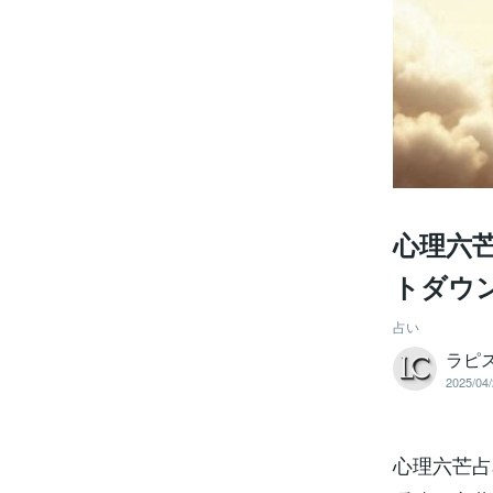
心理六芒
トダウ
占い
ラピ
2025/04/
心理六芒占