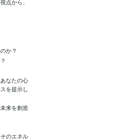
な視点から、
るのか？
か？
とあなたの心
イスを提示し
い未来を創造
、そのエネル