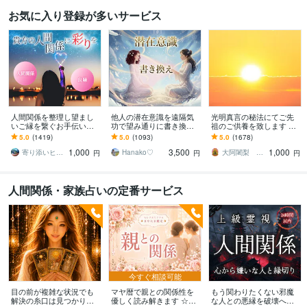
お気に入り登録が多いサービス
人間関係を整理し望まし
他人の潜在意識を遠隔気
光明真言の秘法にてご先
いご縁を繋ぐお手伝いを
功で望み通りに書き換え
祖のご供養を致します ご
します お好きなエネルギ
ます イジメ、パワハラ、
先祖をご供養して運を開
5.0
(1419)
5.0
(1093)
5.0
(1678)
ーを1回でお受け頂けるよ
浮気、不倫、SNSによる
きたい方、障りを除きた
1,000
3,500
1,000
うになりました
誹謗中傷などの対策
い方に最適です
寄り添いヒーラー＊haru
Hanako♡
大阿闍梨 行光坊昊正
円
円
円
人間関係・家族占いの定番サービス
今すぐ相談可能
目の前が複雑な状況でも
マヤ暦で親との関係性を
もう関わりたくない邪魔
解決の糸口は見つかりま
優しく読み解きます ☆親
な人との悪縁を破壊へ導