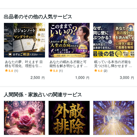
出品者のその他の人気サービス
あなたの夢、叶えます 目
あなたの眠れる才能と可
眠っている本当の才能を
標を可視化、理想を引き
能性を解き明かします 魂
見つけ出し輝かせます 才
寄せるビジョンノート・
の声を聴き、運気を好転
能を解き放ち理想の未来
5.0
(1)
5.0
(1)
4.0
(2)
曼荼羅チャート
させる鑑定です
を可視化
2,500
1,000
3,000
円
円
円
人間関係・家族占いの関連サービス