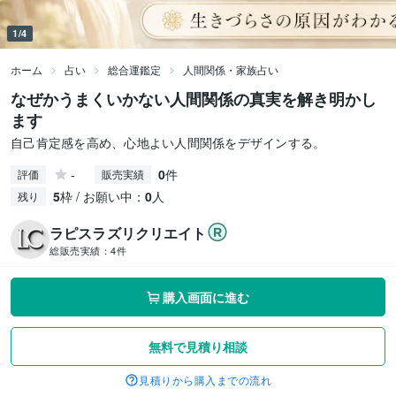
1/4
ホーム
占い
総合運鑑定
人間関係・家族占い
なぜかうまくいかない人間関係の真実を解き明かし
ます
自己肯定感を高め、心地よい人間関係をデザインする。
-
0
件
評価
販売実績
5
枠 / お願い中：
0
人
残り
ラピスラズリクリエイト
総販売実績：
4件
購入画面に進む
無料で見積り相談
見積りから購入までの流れ