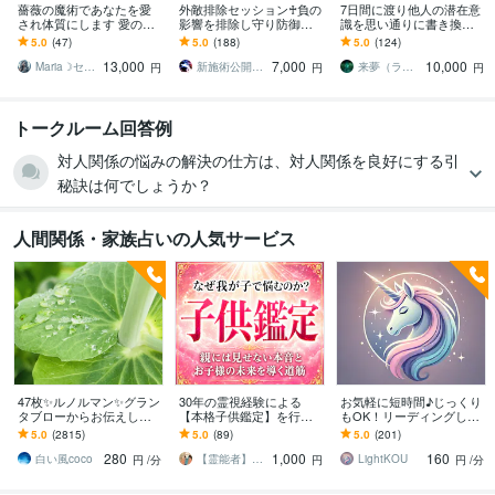
薔薇の魔術であなたを愛
外敵排除セッション♰負の
7日間に渡り他人の潜在意
され体質にします 愛の波
影響を排除し守り防御し
識を思い通りに書き換え
動に包まれると、自然と
ます 因縁・陰口・攻撃×悪
ます 【最上位版】上司、
5.0
(47)
5.0
(188)
5.0
(124)
愛されてしまうようにな
しき存在から霊的干渉を
友人、家族など、ご要望
13,000
7,000
10,000
ります
断ち浄化を行い守護
通りに書き換えます
Maria☽セレスティアルマスター
新施術公開→≪相手意識強制変化≫◆星桜龍
来夢（ライム）
円
円
円
トークルーム回答例
対人関係の悩みの解決の仕方は、対人関係を良好にする引
秘訣は何でしょうか？
人間関係・家族占いの人気サービス
47枚✨ルノルマン✨グラン
30年の霊視経験による
お気軽に短時間♪じっくり
タブローからお伝えしま
【本格子供鑑定】を行い
もOK！リーディングしま
す ☪️恋愛・仕事・人間関
ます 子どもの本音と未来|
す ★人間関係★一緒にタ
5.0
(2815)
5.0
(89)
5.0
(201)
係✨ルノルマン1度試して
子育て・不登校・反抗
ロットカードに聞いてみ
280
1,000
160
みませんか✡️
期・発達・親子関係
ましょう！
白い風coco
【霊能者】天晴
LightKOU
円
/分
円
円
/分