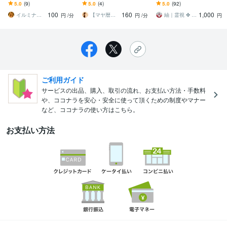
す 八方塞がりに感じる今
子だからこそ苦しい気持
きます 煩わしい隣人・マ
5.0
(9)
5.0
(4)
5.0
(92)
を俯瞰し希望への道筋を
ちを、ひとりで抱えない
マ友 ・上司・親戚との関
100
160
1,000
明確にします
で
係を解消したい方必見
イルミナ鑑定⭐彩叶Saika
【マヤ暦☆ことだま】まやたま鑑定☆セレナ
紬｜霊視 ✤ 魂読師
円
/分
円
/分
円
ご利用ガイド
サービスの出品、購入、取引の流れ、お支払い方法・手数料
や、ココナラを安心・安全に使って頂くための制度やマナー
など、ココナラの使い方はこちら。
お支払い方法