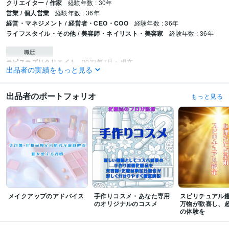
クリエイター / 作家
経験年数 : 30年
営業 / 個人営業
経験年数 : 36年
経営・マネジメント / 経営者・CEO・COO
経験年数 : 36年
ライフスタイル・その他 / 美容師・ネイリスト・美容家
経験年数 : 36年
職歴
ラピスラズリクリエイト
2023年7月 ~ 現在
出品者の実績をもっと見る
受賞歴
化粧品検定
「自宅を最強のパワースポット化」 自然の高波動に触れる日
出品者のポートフォリオ
もっと見る
常
美容師
心理六芒占星術総合鑑定
心理六芒占星術スピリチュアル鑑定
資格・検定
美容師・管理美容師
取得年 : 1982年
日本化粧品検定2級
取得年 : 2022年
得意分野
占い
心理六芒占星術
美容師・化粧品検定合格者
デザイナー
語学力
メイクアップのアドバイス
手作りコスメ・あなた専用
スピリチュアル鑑
英語
日常会話レベル
のオリジナルのコスメ
万物が歓喜し、
の体験を