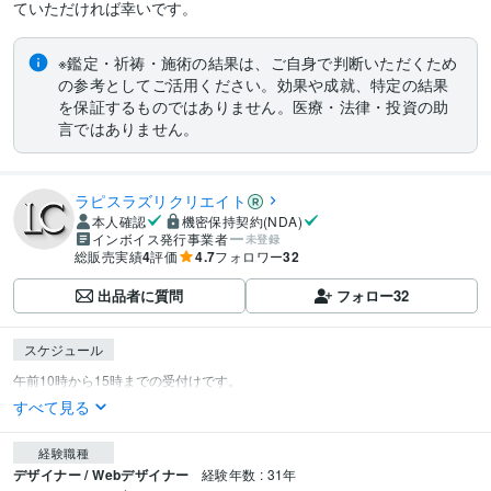
※鑑定・祈祷・施術の結果は、ご自身で判断いただくため
の参考としてご活用ください。効果や成就、特定の結果
を保証するものではありません。医療・法律・投資の助
言ではありません。
ラピスラズリクリエイト
本人確認
機密保持契約(NDA)
インボイス発行事業者
未登録
総販売実績
4
評価
4.7
フォロワー
32
出品者に質問
フォロー
32
スケジュール
すべて見る
経験職種
デザイナー / Webデザイナー
経験年数 : 31年