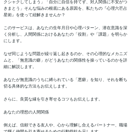
クシャクしてしまう」「自分に自信を持てず、対人関係に不安がつ
きまとう」そんな悩みの根底にある原因を、私たちの『心理六芒占
星術』を使って紐解きませんか？

このサービスは、あなたの生年月日や心理パターン、潜在意識を深
く分析し、人間関係におけるあなたの「役割」や「課題」を明らか
にします。

なぜ同じような問題が繰り返し起きるのか、その心理的なメカニズ
ムと、「無意識の癖」がどうあなたの関係性を操っているのかを詳
細に解説します。

あなたが無意識のうちに縛られている「悪癖」を知り、それを断ち
切る具体的な方法もお伝えします。

さらに、良質な縁を引き寄せるコツもお伝えします。

あなたの理想の人間関係

例えば、信頼できる友人や、心から理解し合えるパートナー、職場
で輝く仲間を引き寄せるための行動指針を示します。
