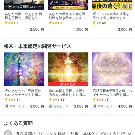
あなたの夢、叶えます 目
あなたの眠れる才能と可
眠っている本当の才能を
標を可視化、理想を引き
能性を解き明かします 魂
見つけ出し輝かせます 才
寄せるビジョンノート・
の声を聴き、運気を好転
能を解き放ち理想の未来
5.0
(1)
5.0
(1)
4.0
(2)
曼荼羅チャート
させる鑑定です
を可視化
2,500
1,000
3,000
円
円
円
将来・未来鑑定の関連サービス
満枠対応中
今のあなたへ、守護霊か
魂の本質を霊視し才能や
霊感霊視❀守護霊と魂・ハ
らのメッセージをお届け
強みをお伝えします 魂の
イヤーセルフの声を届け
します リピーター様限定
使命や本質を読み解くリ
ます あなたに「今」必要
5.0
(15)
5.0
(183)
5.0
(113)
❀これまでの流れを踏まえ
ーディング鑑定
な癒しと導きの言葉
3,000
3,000
4,000
丁寧にお届けします
紫草（しそう）❀真実の霊感霊視・透視鑑定
霊視ヒーリング真琴
紫草（しそう）❀真実の霊感霊視・透視鑑定
円
円
円
よくある質問
潜在意識のブロックを解放した後、具体的にどのように行