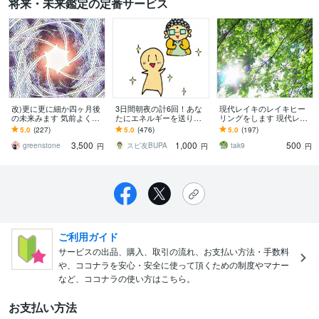
将来・未来鑑定の定番サービス
改)更に更に細か四ヶ月後
3日間朝夜の計6回！あな
現代レイキのレイキヒー
の未来みます 気前よく！
たにエネルギーを送りま
リングをします 現代レイ
ヴィジョンとオーラで更
す いつもお疲れなあなた
キマスターがヒーリング
5.0
(227)
5.0
(476)
5.0
(197)
に更に細かく鑑定。
へ！なんだかやる気が起
サポート致します。
3,500
1,000
500
きない方へ！
greenstone
スピ友BUPA
tak9
円
円
円
ご利用ガイド
サービスの出品、購入、取引の流れ、お支払い方法・手数料
や、ココナラを安心・安全に使って頂くための制度やマナー
など、ココナラの使い方はこちら。
お支払い方法