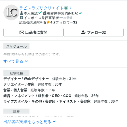
ラピスラズリクリエイト
本人確認
機密保持契約(NDA)
インボイス発行事業者
未登録
総販売実績
4
評価
4.7
フォロワー
32
出品者に質問
フォロー
32
スケジュール
すべて見る
経験職種
デザイナー / Webデザイナー
経験年数 : 31年
クリエイター / 作家
経験年数 : 30年
営業 / 個人営業
経験年数 : 36年
経営・マネジメント / 経営者・CEO・COO
経験年数 : 36年
ライフスタイル・その他 / 美容師・ネイリスト・美容家
経験年数 : 36年
職歴
ラピスラズリクリエイト
2023年7月 ~ 現在
出品者の実績をもっと見る