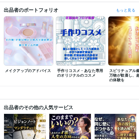
受賞歴
化粧品検定
「自宅を最強のパワースポット化」 自然の高波動に触れる日
出品者のポートフォリオ
もっと見る
常
美容師
心理六芒占星術総合鑑定
心理六芒占星術スピリチュアル鑑定
資格・検定
美容師・管理美容師
取得年 : 1982年
日本化粧品検定2級
取得年 : 2022年
得意分野
占い
心理六芒占星術
美容師・化粧品検定合格者
デザイナー
語学力
メイクアップのアドバイス
手作りコスメ・あなた専用
スピリチュアル鑑
英語
日常会話レベル
のオリジナルのコスメ
万物が歓喜し、
の体験を
出品者のその他の人気サービス