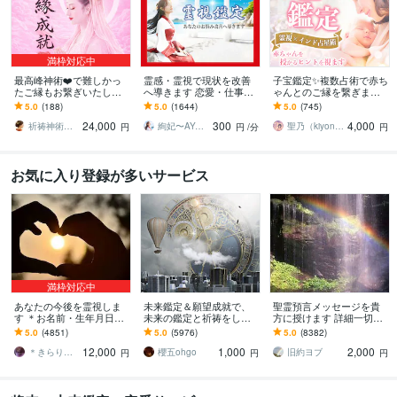
満枠対応中
最高峰神術❤️で難しかっ
霊感・霊視で現状を改善
子宝鑑定✨複数占術で赤ち
たご縁もお繋ぎいたしま
へ導きます 恋愛・仕事・
ゃんとのご縁を繋ぎます
す 【最強縁結びの最上
相手のお気持ち・未来の
妊活・不妊でお悩みの方
5.0
(188)
5.0
(1644)
5.0
(745)
形】あなたの願いを具現
兆し✴︎霊視で鑑定します
へ✨子供の性別・時期・妊
24,000
300
4,000
化させます※悪用厳禁
娠のアドバイス
祈祷神術師 神羅
絢妃〜AYAKI〜霊視鑑定師
聖乃（kiyono）★子宝鑑定占い師★
円
円
/分
円
お気に入り登録が多いサービス
満枠対応中
あなたの今後を霊視しま
未来鑑定＆願望成就で、
聖霊預言メッセージを貴
す ＊お名前・生年月日不
未来の鑑定と祈祷をしま
方に授けます 詳細一切聞
要・お写真のみで大丈夫
す 霊視による未来鑑定と
かずに霊的預言メッセー
5.0
(4851)
5.0
(5976)
5.0
(8382)
です＊
願望成就の祈祷セット
ジを貴方にお伝え致しま
12,000
1,000
2,000
す。
＊きらりん＊
櫻五ohgo
旧約ヨブ
円
円
円