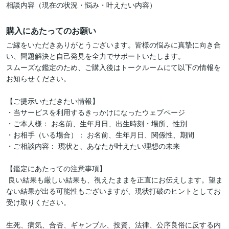
相談内容（現在の状況・悩み・叶えたい内容）
購入にあたってのお願い
ご縁をいただきありがとうございます。皆様の悩みに真摯に向き合
い、問題解決と自己発見を全力でサポートいたします。

スムーズな鑑定のため、ご購入後はトークルームにて以下の情報を
お知らせください。

【ご提示いただきたい情報】

・当サービスを利用するきっかけになったウェブページ

・ご本人様： お名前、生年月日、出生時刻・場所、性別

・お相手（いる場合）： お名前、生年月日、関係性、期間

・ご相談内容： 現状と、あなたが叶えたい理想の未来

【鑑定にあたっての注意事項】

 良い結果も厳しい結果も、視えたままを正直にお伝えします。望ま
ない結果が出る可能性もございますが、現状打破のヒントとしてお
受け取りください。

生死、病気、合否、ギャンブル、投資、法律、公序良俗に反する内