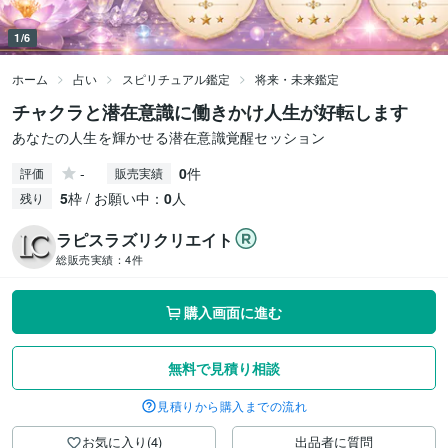
1/6
ホーム
占い
スピリチュアル鑑定
将来・未来鑑定
チャクラと潜在意識に働きかけ人生が好転します
あなたの人生を輝かせる潜在意識覚醒セッション
-
0
件
評価
販売実績
5
枠 / お願い中：
0
人
残り
ラピスラズリクリエイト
総販売実績：
4件
購入画面に進む
無料で見積り相談
見積りから購入までの流れ
お気に入り(4)
出品者に質問