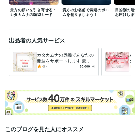
得意分野
住まい・美容・生活相談
開運のコンサルタント、開運グッズの販売
貴方の願いを引き寄せる・
貴方のお名前で開運のポエ
目的別の運気
カタカムナの願望カード
ムを創りましょう！
お届けします
住まい・美容・生活相談
環境のイヤシロチ化
学歴
九州産業大学
1975年3月 ~ 1980年2月
出品者の人気サービス
語学力
英語
日常会話レベル
カタカムナの奥義であなたの
あな
開運をサポートします 豪華
カー
なプレゼントと解説で、開運
たを
-
(1)
20,000
円
5.0
のメカニズムが身につきます
的に
さい
このブログを見た人にオススメ