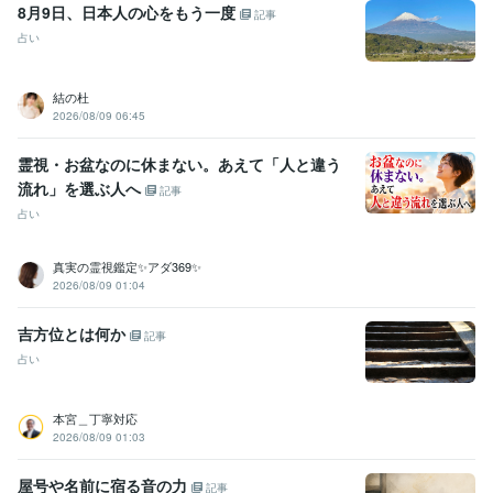
8月9日、日本人の心をもう一度
記事
占い
結の杜
2026/08/09 06:45
霊視・お盆なのに休まない。あえて「人と違う
流れ」を選ぶ人へ
記事
占い
真実の霊視鑑定✨アダ369✨
2026/08/09 01:04
吉方位とは何か
記事
占い
本宮＿丁寧対応
2026/08/09 01:03
屋号や名前に宿る音の力
記事