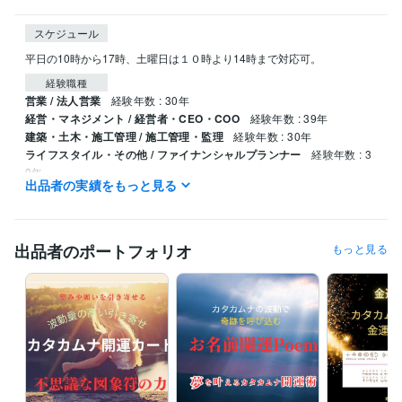
スケジュール
平日の10時から17時、土曜日は１０時より14時まで対応可。
経験職種
営業 / 法人営業
経験年数 : 30年
経営・マネジメント / 経営者・CEO・COO
経験年数 : 39年
建築・土木・施工管理 / 施工管理・監理
経験年数 : 30年
ライフスタイル・その他 / ファイナンシャルプランナー
経験年数 : 3
0年
出品者の実績をもっと見る
職歴
株式会社エレクトロンコミュニティ
1995年4月 ~ 現在
出品者のポートフォリオ
もっと見る
受賞歴
中小企業創造活動促進法（快適環境を促進する素材及び適合法）
カ
タカムナ講座、イヤシロチ化講座
資格・検定
ファイナンシャルプランナー
取得年 : 1997年
防災士
取得年 : 2018年
相続士
取得年 : 2018年