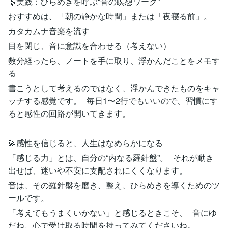
🌿実践：ひらめきを呼ぶ“音の瞑想ワーク”
おすすめは、「朝の静かな時間」または「夜寝る前」。
カタカムナ音楽を流す
目を閉じ、音に意識を合わせる（考えない）
数分経ったら、ノートを手に取り、浮かんだことをメモす
る
書こうとして考えるのではなく、浮かんできたものをキャ
ッチする感覚です。 毎日1〜2行でもいいので、習慣にす
ると感性の回路が開いてきます。
💫感性を信じると、人生はなめらかになる
「感じる力」とは、自分の“内なる羅針盤”。 それが動き
出せば、迷いや不安に支配されにくくなります。
音は、その羅針盤を磨き、整え、ひらめきを導くためのツ
ールです。
「考えてもうまくいかない」と感じるときこそ、 音にゆ
だね、心で受け取る時間を持ってみてくださいね。