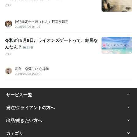
占い
神託鑑定士＊蓮（れん）⛩️霊視鑑定
2026/08/09 01:03
令和8年8月8日。ライオンズゲートって、結局な
んなん？
記事
占い
咲良｜恋愛占い 心導師
2026/08/08 23:40