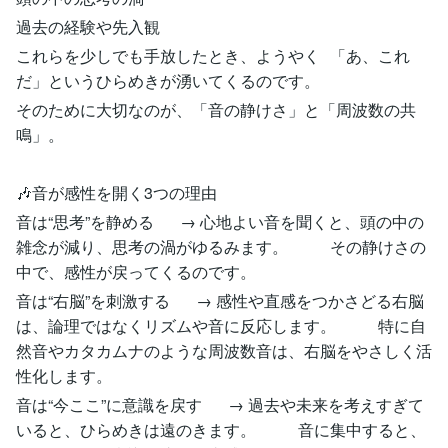
過去の経験や先入観
これらを少しでも手放したとき、ようやく 「あ、これ
だ」というひらめきが湧いてくるのです。
そのために大切なのが、「音の静けさ」と「周波数の共
鳴」。
🎶音が感性を開く3つの理由
音は“思考”を静める → 心地よい音を聞くと、頭の中の
雑念が減り、思考の渦がゆるみます。 その静けさの
中で、感性が戻ってくるのです。
音は“右脳”を刺激する → 感性や直感をつかさどる右脳
は、論理ではなくリズムや音に反応します。 特に自
然音やカタカムナのような周波数音は、右脳をやさしく活
性化します。
音は“今ここ”に意識を戻す → 過去や未来を考えすぎて
いると、ひらめきは遠のきます。 音に集中すると、