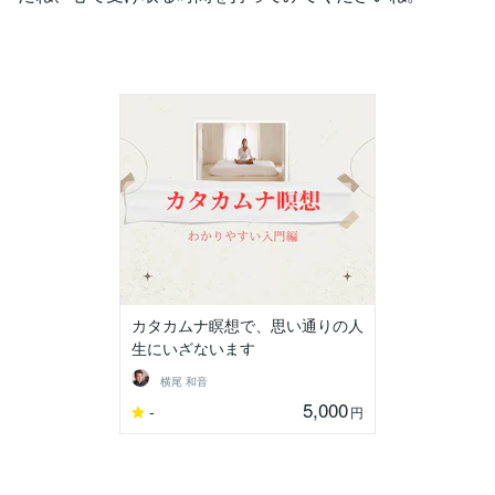
カタカムナ瞑想で、思い通りの人
生にいざないます
横尾 和音
5,000
-
円