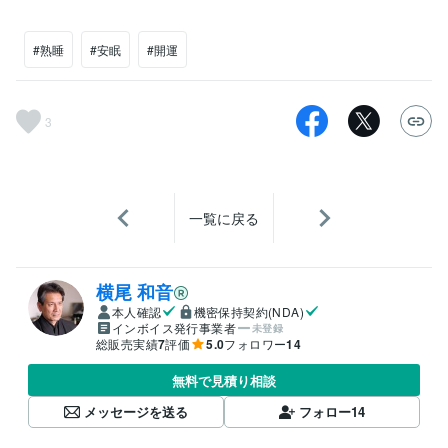
#熟睡
#安眠
#開運
3
一覧に戻る
横尾 和音
本人確認
機密保持契約(NDA)
インボイス発行事業者
未登録
総販売実績
7
評価
5.0
フォロワー
14
無料で見積り相談
メッセージを送る
フォロー
14