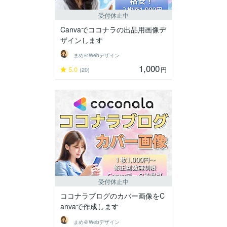
受付休止中
Canvaでココナラの出品用画像デ
ザインします
まめ＠Webデザイン
1,000
5.0
円
(20)
受付休止中
ココナラブログのカバー画像をC
anvaで作成します
まめ＠Webデザイン