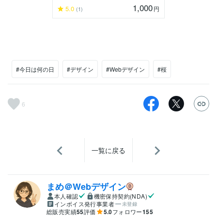
1,000
5.0
円
(1)
#今日は何の日
#デザイン
#Webデザイン
#桜
6
一覧に戻る
まめ＠Webデザイン
本人確認
機密保持契約(NDA)
インボイス発行事業者
未登録
総販売実績
55
評価
5.0
フォロワー
155