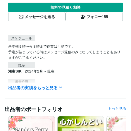
無料で見積り相談
メッセージを送る
フォロー
155
スケジュール
基本朝９時〜夜８時まで作業は可能です。

予定が詰まっている時はメッセージ返信のみになってしまうこともあり
ますがご了承ください。
職歴
湘南SIK
2024年2月 ~ 現在
得意分野
出品者の実績をもっと見る
Web制作・HP作成・EC構築
Canvaを使った画像の作成
出品者のポートフォリオ
もっと見る