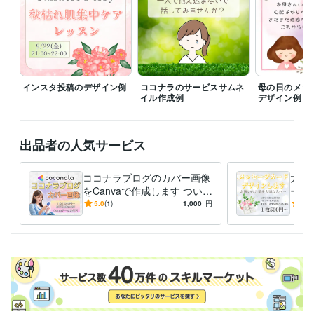
インスタ投稿のデザイン例
ココナラのサービスサムネ
母の日のメッ
イル作成例
デザイン例
出品者の人気サービス
ココナラブログのカバー画像
大切
をCanvaで作成します つい読
ード
みたくなる！目に留まるカバ
へ送
5.0
(1)
1,000
円
5.0
ー画像をお作りします
va