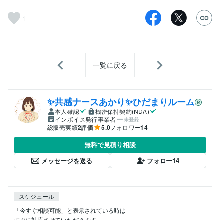
1
一覧に戻る
✨️共感ナースあかり✨️ひだまりルーム
本人確認
機密保持契約(NDA)
インボイス発行事業者
未登録
総販売実績
2
評価
5.0
フォロワー
14
無料で見積り相談
メッセージを送る
フォロー
14
スケジュール
「今すぐ相談可能」と表示されている時は

すぐに対応させていただきます。
