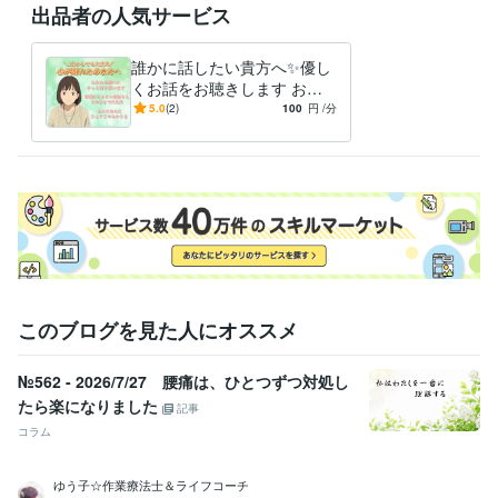
出品者の人気サービス
受賞歴
ブログ開始
誰かに話したい貴方へ✨️‬優し
くお話をお聴きします お悩
資格・検定
み/愚痴/雑談/不安…心を整え
5.0
(2)
100
円
/分
看護師
取得年 : 1986年
るお手伝いをします。
メンタルケア心理士
取得年 : 2022年
得意分野
悩み相談・カウンセリング
身体や心のお悩み/人間関係でのお悩み
夫婦関係/子育て/恋愛相談
介護の悩み
孤独感、不安感
ペットロス
このブログを見た人にオススメ
№562 - 2026/7/27 腰痛は、ひとつずつ対処し
たら楽になりました
記事
コラム
ゆう子☆作業療法士＆ライフコーチ