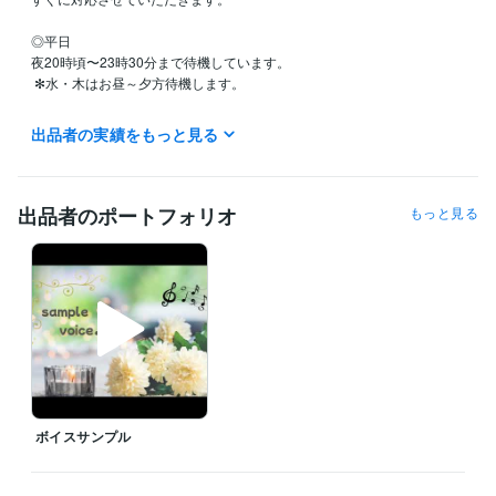
◎平日

夜20時頃〜23時30分まで待機しています。

 ✻水・木はお昼～夕方待機します。

◎土日祝

出品者の実績をもっと見る
20時30分〜24時位まで待機しています。

 ✻お昼〜夕方は不定期で待機します。

ご相談はもとより、雑談でも愚痴でもどうぞ♪

出品者のポートフォリオ
もっと見る
1分でもOKですよ。

電話で話す内容を事前にメッセージしてくださってもOKです。

あかりってどんな雰囲気の人？

サンプルボイスがありますのでご覧ください

声で雰囲気が伝わる事もあると思います♬

それでは、あなたとの出会いを楽しみに

｢ひだまりルーム｣で笑顔でお待ちしています^^

ボイスサンプル
経験職種
医療・介護 / 看護師
経験年数 : 32年