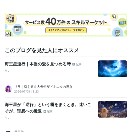
お一人おひとりの繊細なテーマに、静かに真摯に向き合いたいと考えて
おります。

ご予約の状況によっては、鑑定まで1週間ほどお時間をいただく場合もご
ざいます。

お待たせすることもあるかと存じますが、

その分、心を込めて準備をさせていただきます。

このブログを見た人にオススメ
ご理解いただけますと幸いです。

海王星逆行｜本当の愛を見つめる時
記事
占い
あなたにお会いできることをお待ちしております。

リラ｜魂を癒す大天使ザドキエルの導き
2026/07/08 13:23
海王星が「逆行」という霧をまくとき。迷いこ
そが、理想への近道
記事
占い
霧谷義