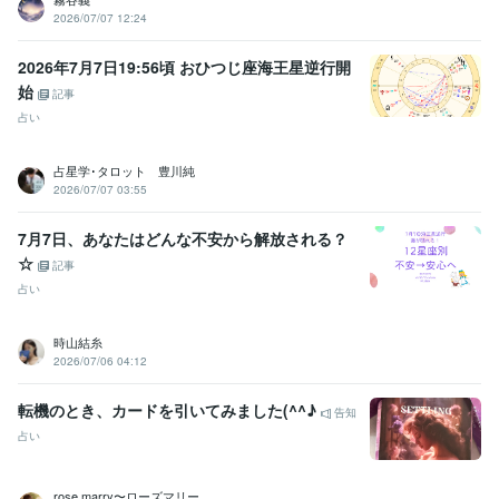
2026/07/07 12:24
2026年7月7日19:56頃 おひつじ座海王星逆行開
始
記事
占い
占星学･タロット 豊川純
2026/07/07 03:55
7月7日、あなたはどんな不安から解放される？
☆
記事
占い
時山結糸
2026/07/06 04:12
転機のとき、カードを引いてみました(^^♪
告知
占い
rose marry〜ローズマリー