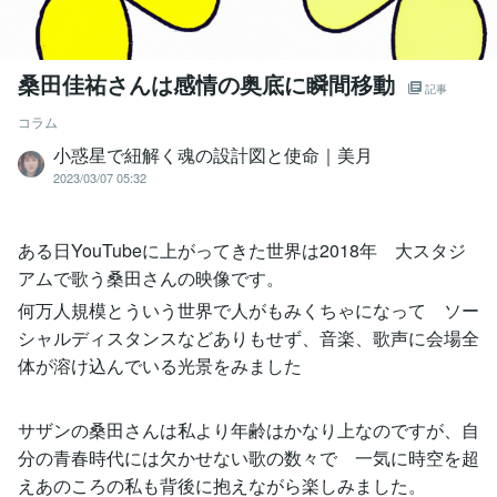
桑田佳祐さんは感情の奥底に瞬間移動
記事
コラム
小惑星で紐解く魂の設計図と使命｜美月
2023/03/07 05:32
ある日YouTubeに上がってきた世界は2018年 大スタジ
アムで歌う桑田さんの映像です。
何万人規模とういう世界で人がもみくちゃになって ソー
シャルディスタンスなどありもせず、音楽、歌声に会場全
体が溶け込んでいる光景をみました
サザンの桑田さんは私より年齢はかなり上なのですが、自
分の青春時代には欠かせない歌の数々で 一気に時空を超
えあのころの私も背後に抱えながら楽しみました。