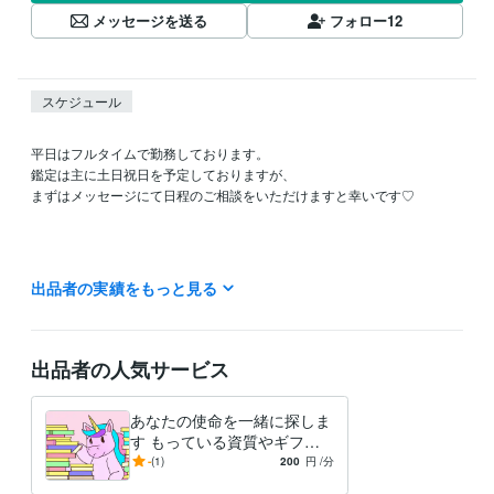
メッセージを送る
フォロー
12
スケジュール
平日はフルタイムで勤務しております。

鑑定は主に土日祝日を予定しておりますが、

まずはメッセージにて日程のご相談をいただけますと幸いです♡

出品者の実績をもっと見る
私の鑑定は、その場の即興で行うものではなく、

事前にお客様のホロスコープを深く読み込み、

出品者の人気サービス
準備を整えてからお話しさせていただくスタイルです。

あなたの使命を一緒に探しま
そのため、1日1名から2名様までの【完全予約制】としております。

す もっている資質やギフト
を使って人生を切り開く
-
(1)
200
円
/分
魂の設計図や過去生という、非常にデリケートな内容を扱う鑑定です。
