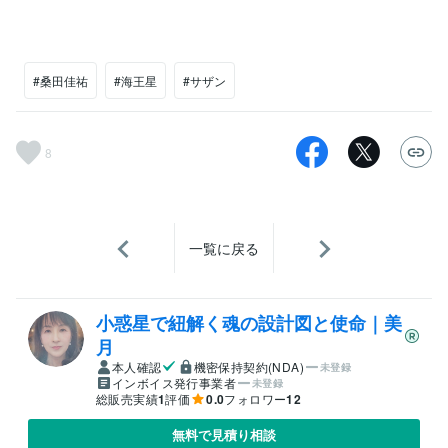
#桑田佳祐
#海王星
#サザン
8
一覧に戻る
小惑星で紐解く魂の設計図と使命｜美
月
本人確認
機密保持契約(NDA)
未登録
インボイス発行事業者
未登録
総販売実績
1
評価
0.0
フォロワー
12
無料で見積り相談