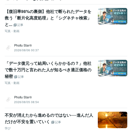
　あすたいむ倶楽部　　ＬＧＢＴ体験談
　あすたいむ倶楽部　　Ｌ
ＧＢＴ体験談
　あすたいむ倶楽部　　ＬＧＢＴ体験談
ごぶごぶファ
【復旧率98%の裏側】他社で断られたデータを
ミリー　メンバー入り
ココナラ　登録
ココナラ　初出品
ココナ
救う「断片化高度処理」と「シグネチャ検索」
ラ　初「フォロー＆お気に入り」
ココナラ　初めての御購入者様
コ
と...
記事
コナラ　『出品者ランク』レギュラー入り
写真・動画
得意分野
悩み相談・カウンセリング
お話を聞きます。
Phollu Star®
悩み事 専門性不可
2026/08/06 00:37
悩み相談・カウンセリング
「性同一性障害」に関する体験談
性同一性障害
「データ復元って結局いくらかかるの？」他社
で数十万円と言われた人が知るべき適正価格の
秘密
記事
写真・動画
Phollu Star®
2026/08/05 08:54
不安が消えたから進めるのではない──進んだ人
だけが不安を置いていく
記事
学び