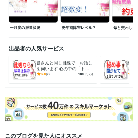
相談料は　１分１００円

大切な「お金」を大事に使って頂く為にも

貴重な時間を悩み事で費やしてしまうのは　何か「損した気分？」

一月度の派遣状況
更年期障害レベル？
母と交わした
なら、

言いたい事だけを言って下さるだけでも　いいのかも。

私が「あわ　あわ」と言葉を探している間に

出品者の人気サービス
電話　切っちゃってもらっても　大丈夫ですよ。

皆さんと同じ目線で お話し
絶対
でも　いきなりだと驚いちゃうかも　なので

を伺います 心の中の「ト
い事
「切るよォ！」なんて声を掛けてもらって

ゲ」を抜く お手伝いをさせ
言い
5.0
(2)
100
円
/分
5.0
一方的に受話器を置いてもらっても　構いませんよ。

て頂きます。
誓い
きま
注意点として

私は「カウンセリング」は出来ません。

その道の専門家では　ありません。

＝ココナラブログ＝

　エッセー色を解き放ち、

　私・虎紫志織の『人＆なり』を　余すことなく知ってもらいたく

　日記感覚で　語って参ります。
このブログを見た人にオススメ
受賞歴