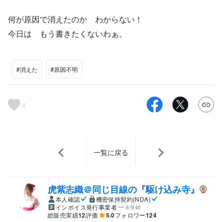
何が原因で消えたのか わからない！
今日は もう書きたくないわぁ。
#消えた
#原因不明
4
一覧に戻る
虎紫志織＠同じ目線の『駆け込み寺』
本人確認
機密保持契約(NDA)
インボイス発行事業者
未登録
総販売実績
12
評価
5.0
フォロワー
124