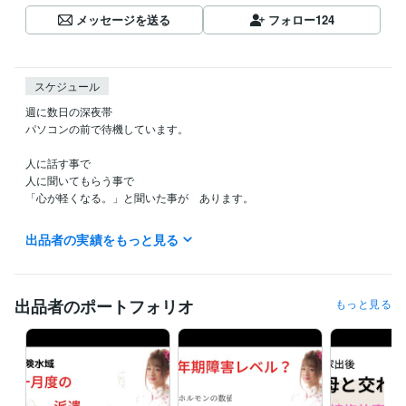
メッセージを送る
フォロー
124
スケジュール
週に数日の深夜帯

パソコンの前で待機しています。

人に話す事で

人に聞いてもらう事で

「心が軽くなる。」と聞いた事が　あります。

「男」から「女」へと　性別を変えた私が

出品者の実績をもっと見る
皆さんの「心の声」を　お聞きします。

ご希望の時間は「１分」からで　大丈夫ですよ(^_-)-☆

「短くって　拍子抜け　されないかなぁ？」なんて思わなくても　大丈
出品者のポートフォリオ
もっと見る
夫ですよ。

『愚痴』でも『悩み事』でも　なんでも　お聞きします。　

唯、

皆さんの背景を　より理解する為に　時々質問しながら　会話させて下
さいね。
