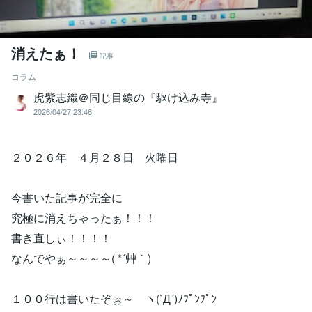
消えたぁ！
記事
コラム
虎紫志織＠同じ目線の『駆け込み寺』
2026/04/27 23:46
２０２６年 ４月２８日 火曜日
今書いた記事が完全に
究極に消えちゃったぁ！！！
書き直しぃ！！！！
なんでやぁ～～～～( *´艸｀)
１００行は書いたぞぉ～ ヽ(`Д´)ﾉﾌﾟﾝﾌﾟﾝ