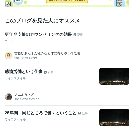
　エッセー色を解き放ち、

　私・虎紫志織の『人＆なり』を　余すことなく知ってもらいたく

　日記感覚で　語って参ります。
このブログを見た人にオススメ
受賞歴
　あすたいむ倶楽部　　ＬＧＢＴ体験談
　あすたいむ倶楽部　　Ｌ
ＧＢＴ体験談
　あすたいむ倶楽部　　ＬＧＢＴ体験談
ごぶごぶファ
更年期支援のカウンセリングの効果
記事
ミリー　メンバー入り
ココナラ　登録
ココナラ　初出品
ココナ
コラム
ラ　初「フォロー＆お気に入り」
ココナラ　初めての御購入者様
コ
コナラ　『出品者ランク』レギュラー入り
吉原ゆあん｜女性の心と体に寄り添う伴走者
2026/07/24 03:15
得意分野
悩み相談・カウンセリング
お話を聞きます。
感情労働という仕事
記事
悩み事 専門性不可
悩み相談・カウンセリング
「性同一性障害」に関する体験談
ライフスタイル
性同一性障害
ノエルうさぎ
2026/07/07 02:09
25年間、同じところで働くということ
記事
ライフスタイル