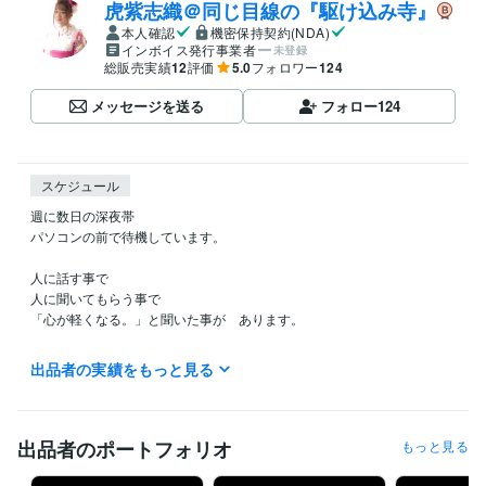
虎紫志織＠同じ目線の『駆け込み寺』
本人確認
機密保持契約(NDA)
インボイス発行事業者
未登録
総販売実績
12
評価
5.0
フォロワー
124
メッセージを送る
フォロー
124
スケジュール
週に数日の深夜帯

パソコンの前で待機しています。

人に話す事で

人に聞いてもらう事で

「心が軽くなる。」と聞いた事が　あります。

「男」から「女」へと　性別を変えた私が

出品者の実績をもっと見る
皆さんの「心の声」を　お聞きします。

ご希望の時間は「１分」からで　大丈夫ですよ(^_-)-☆

「短くって　拍子抜け　されないかなぁ？」なんて思わなくても　大丈
出品者のポートフォリオ
もっと見る
夫ですよ。

『愚痴』でも『悩み事』でも　なんでも　お聞きします。　
