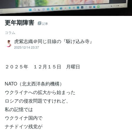
更年期障害
記事
コラム
虎紫志織＠同じ目線の『駆け込み寺』
2025/12/14 23:37
２０２５年 １２月１５日 月曜日
NATO（北太西洋条約機構）
ウクライナへの拡大から始まった
ロシアの侵攻問題ですけれど、
私の記憶では
ウクライナ国内で
ナチドイツ残党が