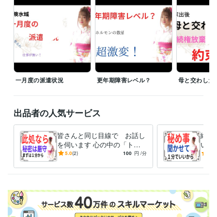
唯、

皆さんの背景を　より理解する為に　時々質問しながら　会話させて下
さいね。

相談料は　１分１００円

大切な「お金」を大事に使って頂く為にも

貴重な時間を悩み事で費やしてしまうのは　何か「損した気分？」

一月度の派遣状況
更年期障害レベル？
母と交わした
なら、

言いたい事だけを言って下さるだけでも　いいのかも。

私が「あわ　あわ」と言葉を探している間に

出品者の人気サービス
電話　切っちゃってもらっても　大丈夫ですよ。

皆さんと同じ目線で お話し
絶対
でも　いきなりだと驚いちゃうかも　なので

を伺います 心の中の「ト
い事
「切るよォ！」なんて声を掛けてもらって

ゲ」を抜く お手伝いをさせ
言い
5.0
(2)
100
円
/分
5.0
一方的に受話器を置いてもらっても　構いませんよ。

て頂きます。
誓い
きま
注意点として

私は「カウンセリング」は出来ません。

その道の専門家では　ありません。

＝ココナラブログ＝
