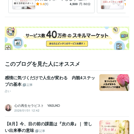
づらさの我慢を手放したフリ
ト 
5.0
(1)
4,500
円
/60分
5.0
ーランスデビュー伴走
経験
このブログを見た人にオススメ
感情に気づくだけで人生が変わる 内観4ステッ
プの基本
記事
占い
心の再生セラピスト YASUKO
2026/01/01 12:42
【8月】今、目の前の課題は『次の扉』｜ 苦し
い出来事の意味
記事