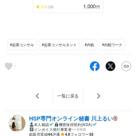
1,000
5.0
円
(10)
#起業コンサル
#起業コンサルタント
#内観
#内観ワーク
7
一覧に戻る
HSP専門オンライン秘書 川上るい
本人確認
機密保持契約(NDA)
インボイス発行事業者
未登録
総販売実績
44
評価
4.9
フォロワー
35