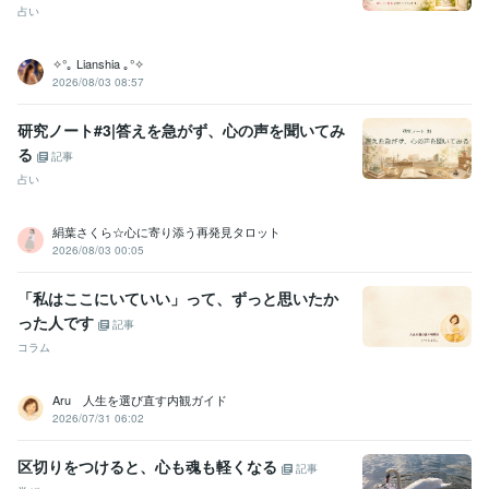
占い
✧°｡ Lianshia ｡°✧
2026/08/03 08:57
研究ノート#3|答えを急がず、心の声を聞いてみ
る
記事
占い
絹葉さくら☆心に寄り添う再発見タロット
2026/08/03 00:05
「私はここにいていい」って、ずっと思いたか
った人です
記事
コラム
Aru 人生を選び直す内観ガイド
2026/07/31 06:02
区切りをつけると、心も魂も軽くなる
記事