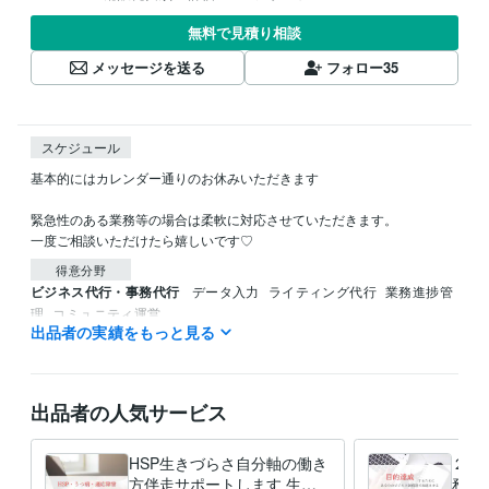
無料で見積り相談
メッセージを送る
フォロー
35
スケジュール
基本的にはカレンダー通りのお休みいただきます

緊急性のある業務等の場合は柔軟に対応させていただきます。

一度ご相談いただけたら嬉しいです♡
得意分野
ビジネス代行・事務代行
データ入力
ライティング代行
業務進捗管
理
コミュニティ運営
出品者の実績をもっと見る
ビジネス 経営
出品者の人気サービス
HSP生きづらさ自分軸の働き
２時
方伴走サポートします 生き
務代