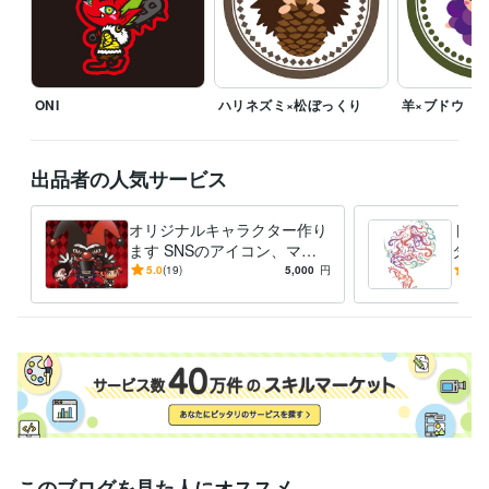
ONI
ハリネズミ×松ぼっくり
羊×ブドウ
出品者の人気サービス
オリジナルキャラクター作り
トラ
ます SNSのアイコン、マス
タト
コット、ゲーム用のキャラク
エン
5.0
(19)
5,000
円
5.0
ターに
このブログを見た人にオススメ