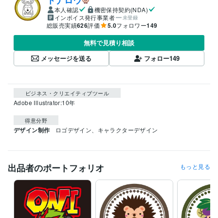
本人確認
機密保持契約(NDA)
インボイス発行事業者
未登録
総販売実績
626
評価
5.0
フォロワー
149
無料で見積り相談
メッセージを送る
フォロー
149
ビジネス・クリエイティブツール
Adobe Illustrator:10年
得意分野
デザイン制作
ロゴデザイン、キャラクターデザイン
出品者のポートフォリオ
もっと見る