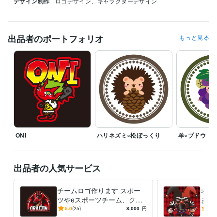
デザイン制作
ロゴデザイン、キャラクターデザイン
出品者のポートフォリオ
もっと見る
ONI
ハリネズミ×松ぼっくり
羊×ブドウ
出品者の人気サービス
チームロゴ作ります スポー
オリ
ツやeスポーツチーム、クラ
ます
ブ、サークル等に
コッ
5.0
(25)
8,000
円
5.0