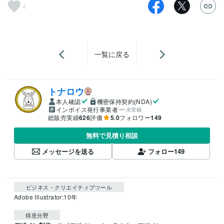
4
一覧に戻る
トナロウ
本人確認
機密保持契約(NDA)
インボイス発行事業者
未登録
総販売実績
626
評価
5.0
フォロワー
149
無料で見積り相談
メッセージを送る
フォロー
149
ビジネス・クリエイティブツール
Adobe Illustrator:10年
得意分野