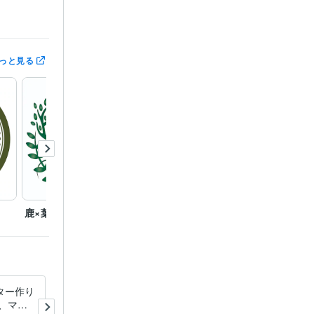
っと見る
鹿×葉
ペガサス×盾
イルカ
ター作り
トライバルデザイン作ります
ン、マス
タトゥー・ロゴ・アイコン・