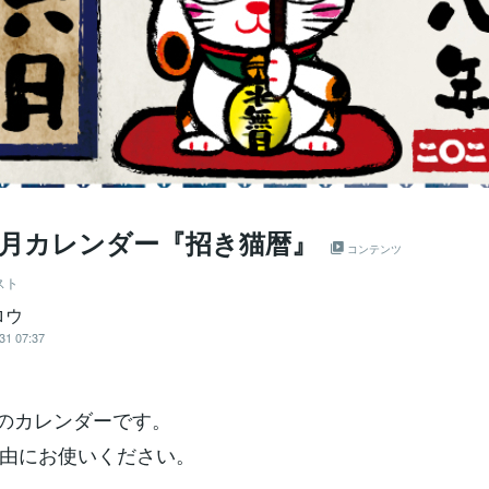
年6月カレンダー『招き猫暦』
コンテンツ
スト
ロウ
31 07:37
6月のカレンダーです。
由にお使いください。