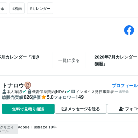
#傘
#梅雨
#カレンダー
年5月カレンダー『招き
2026年7月カレンダ
一覧に戻る
猫暦』
トナロウ
プロフィール
本人確認
機密保持契約(NDA)
インボイス発行事業者
未登録
626
5.0
149
総販売実績
評価
フォロワー
メッセージを送る
フォロ
無料で見積り相談
Adobe Illustrator:10年
クリエイ
ツール