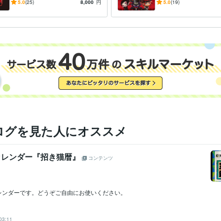
ブ、サークル等に
コット、ゲーム用の
5.0
(25)
8,000
円
5.0
(19)
ターに
ログを見た人にオススメ
月カレンダー『招き猫暦』
コンテンツ
カレンダーです。どうぞご自由にお使いください。
03:11