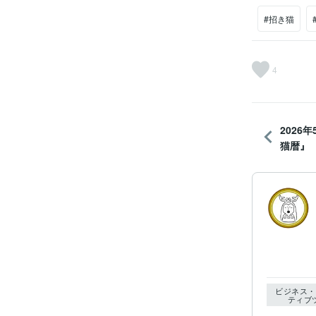
#招き猫
4
2026
猫暦』
ビジネス・
ティブ