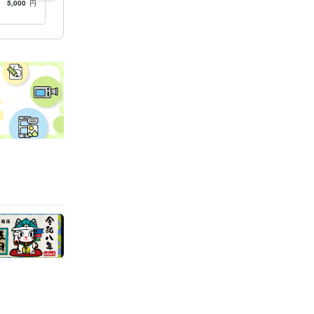
キャラク
エンブレムなどに
5,000
円
5.0
(25)
5,000
円