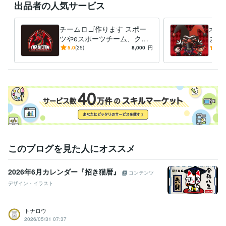
出品者の人気サービス
チームロゴ作ります スポー
オリ
ツやeスポーツチーム、クラ
ます
ブ、サークル等に
コッ
5.0
(25)
8,000
円
5.0
ター
このブログを見た人にオススメ
2026年6月カレンダー『招き猫暦』
コンテンツ
デザイン・イラスト
トナロウ
2026/05/31 07:37