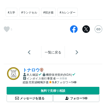
#入学
#ランドセル
#招き猫
#カレンダー
5
一覧に戻る
トナロウ
本人確認
機密保持契約(NDA)
インボイス発行事業者
未登録
総販売実績
626
評価
5.0
フォロワー
149
無料で見積り相談
メッセージを送る
フォロー
149