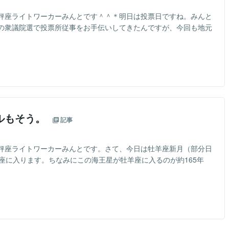
秤座ライトワーカーみんとです＾＾＊明日は投票日ですね。みんと
の衆議院選で投票所従事をお手伝いしてきたんですが、今回も地元
と
ルもそう。
記事
秤座ライトワーカーみんとです。さて、今日は牡羊座新月（部分日
座に入ります。ちなみにこの海王星が牡羊座に入るのが約165年
と