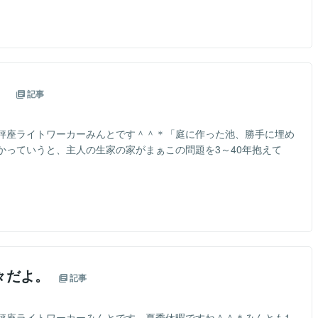
と
。
記事
秤座ライトワーカーみんとです＾＾＊「庭に作った池、勝手に埋め
かっていうと、主人の生家の家がまぁこの問題を3～40年抱えて
と
々だよ。
記事
秤座ライトワーカーみんとです。夏季休暇ですね＾＾＊みんとも1