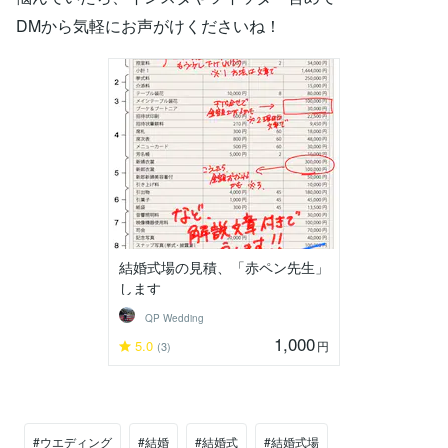
DMから気軽にお声がけくださいね！
結婚式場の見積、「赤ペン先生」
します
QP Wedding
1,000
5.0
円
(3)
#ウエディング
#結婚
#結婚式
#結婚式場