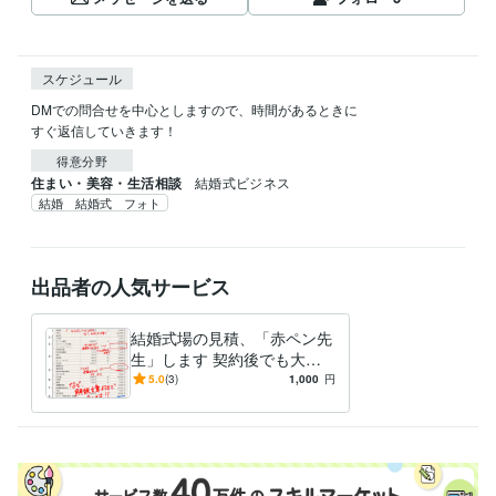
スケジュール
DMでの問合せを中心としますので、時間があるときに

すぐ返信していきます！
得意分野
住まい・美容・生活相談
結婚式ビジネス
結婚 結婚式 フォト
出品者の人気サービス
結婚式場の見積、「赤ペン先
生」します 契約後でも大丈
夫！値引ポイントと方法を伝
5.0
(3)
1,000
円
授します。