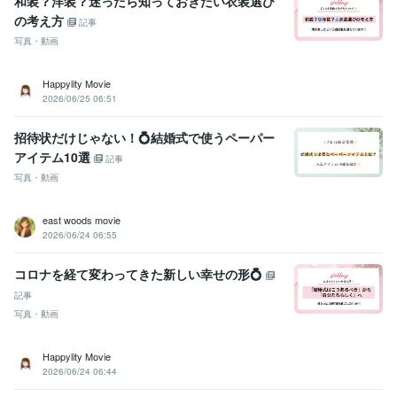
和装？洋装？迷ったら知っておきたい衣装選び
の考え方
記事
写真・動画
Happylity Movie
2026/06/25 06:51
招待状だけじゃない！💍結婚式で使うペーパー
アイテム10選
記事
写真・動画
east woods movie
2026/06/24 06:55
コロナを経て変わってきた新しい幸せの形💍
記事
写真・動画
Happylity Movie
2026/06/24 06:44