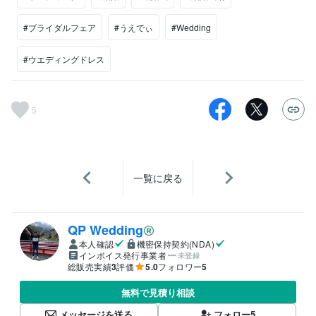
#ブライダルフェア
#うえでぃ
#Wedding
#ウエディングドレス
5
一覧に戻る
QP Wedding
本人確認
機密保持契約(NDA)
インボイス発行事業者
未登録
総販売実績
3
評価
5.0
フォロワー
5
無料で見積り相談
メッセージを送る
フォロー
5