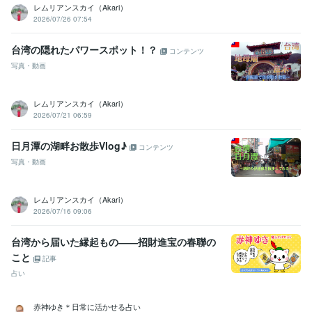
レムリアンスカイ（Akari）
2026/07/26 07:54
台湾の隠れたパワースポット！？
コンテンツ
写真・動画
レムリアンスカイ（Akari）
2026/07/21 06:59
日月潭の湖畔お散歩Vlog♪
コンテンツ
写真・動画
レムリアンスカイ（Akari）
2026/07/16 09:06
台湾から届いた縁起もの――招財進宝の春聯の
こと
記事
占い
赤神ゆき＊日常に活かせる占い