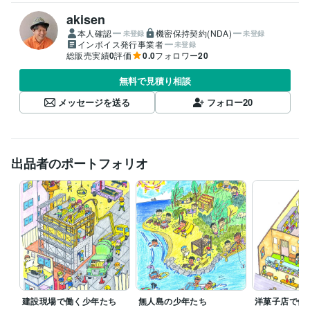
akisen
本人確認
機密保持契約(NDA)
未登録
未登録
インボイス発行事業者
未登録
総販売実績
0
評価
0.0
フォロワー
20
無料で見積り相談
メッセージを送る
フォロー
20
出品者のポートフォリオ
建設現場で働く少年たち
無人島の少年たち
洋菓子店で働