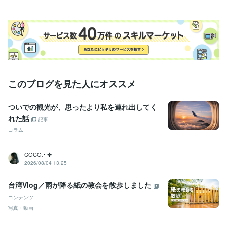
このブログを見た人にオススメ
ついでの観光が、思ったより私を連れ出してく
れた話
記事
コラム
COCO⋰✤
2026/08/04 13:25
台湾Vlog／雨が降る紙の教会を散歩しました
コンテンツ
写真・動画