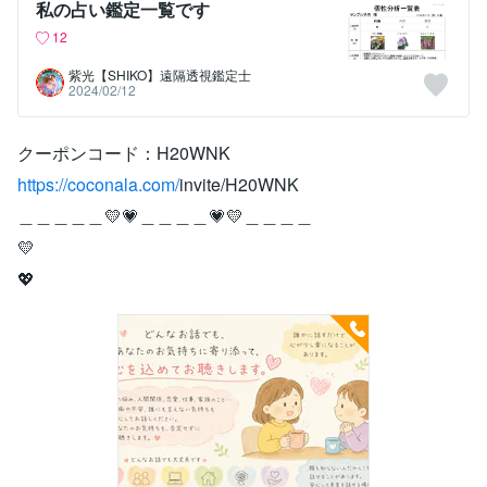
私の占い鑑定一覧です
12
紫光【SHIKO】遠隔透視鑑定士
2024/02/12
クーポンコード：H20WNK
https://coconala.com/
invite/H20WNK
＿＿＿＿＿💛💗＿＿＿＿💗💛＿＿＿＿
💛
💖