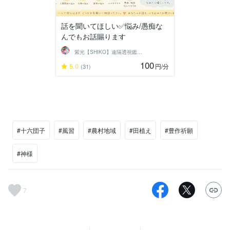
話を聞いてほしい✅悩み/愚痴な
んでもお話賜ります
紫光【SHIKO】遠隔透視鑑定士
100
5.0
円
/分
(31)
#十六団子
#風習
#農村地域
#田植え
#豊作祈願
#神様
7