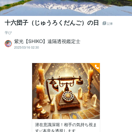
十六団子（じゅうろくだんご）の日
記事
学び
紫光【SHIKO】遠隔透視鑑定士
2025/03/16 02:30
潜在意識深堀！相手の気持ち視ま
す✅本音を透視します