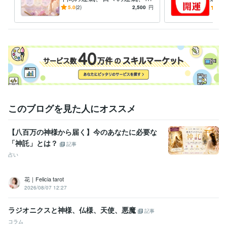
愛、相性、性格、個性診断賜
年運
5.0
(2)
2,500
円
5.0
ります
カレ
このブログを見た人にオススメ
【八百万の神様から届く】今のあなたに必要な
「神託」とは？
記事
占い
花｜Felicia tarot
2026/08/07 12:27
ラジオニクスと神様、仏様、天使、悪魔
記事
コラム