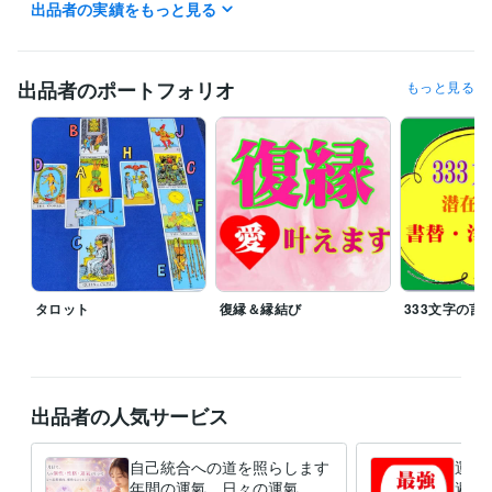
出品者の実績をもっと見る
得意分野
占い
遠隔透視
統計学による鑑定
恋愛 結婚 相性
性格
人生
メンタルヘルス
悩み相談
復縁
出品者のポートフォリオ
もっと見る
不倫
タロット
復縁＆縁結び
333文字の言
出品者の人気サービス
自己統合への道を照らします
運氣
年間の運氣、日々の運氣、恋
避＆