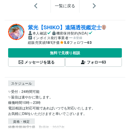
一覧に戻る
紫光【SHIKO】遠隔透視鑑定士
本人確認
機密保持契約(NDA)
インボイス発行事業者
未登録
総販売実績
181
評価
5.0
フォロワー
63
無料で見積り相談
メッセージを送る
フォロー
63
スケジュール
✨受付：24時間可能

✨返信は速やかに致します。

稼働時間10時～23時

電話相談は対応可能であればいつでも対応いたします。

資格・検定
秘書技能検定2級
取得年 : 2007年