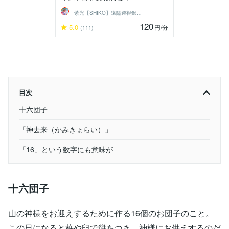
紫光【SHIKO】遠隔透視鑑定士
120
5.0
円
/分
(111)
目次
十六団子
「神去来（かみきょらい）」
「16」という数字にも意味が
十六団子
山の神様をお迎えするために作る16個のお団子のこと。
この日になると杵や臼で餅をつき、神様にお供えするのだ