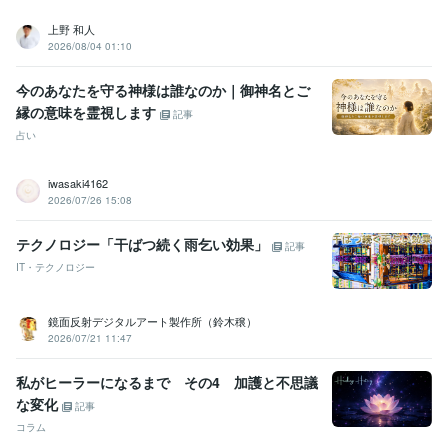
上野 和人
2026/08/04 01:10
今のあなたを守る神様は誰なのか｜御神名とご
縁の意味を霊視します
記事
占い
iwasaki4162
2026/07/26 15:08
テクノロジー「干ばつ続く雨乞い効果」
記事
IT・テクノロジー
鏡面反射デジタルアート製作所（鈴木穣）
2026/07/21 11:47
私がヒーラーになるまで その4 加護と不思議
な変化
記事
コラム