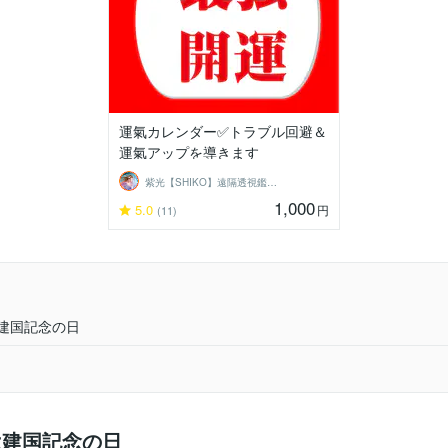
運氣カレンダー✅トラブル回避＆
運氣アップを導きます
紫光【SHIKO】遠隔透視鑑定士
1,000
5.0
円
(11)
は建国記念の日
は建国記念の日