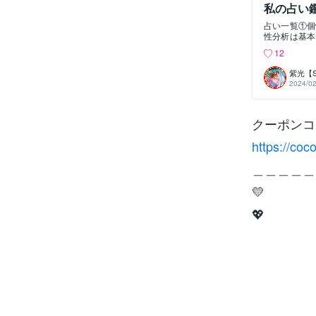
私の占い
占い一覧①個性診断
性分析は基本
わかります。②性格
12
0・性格や全
などです。 ③運氣
紫光【
運氣は12周期
2024/02
年間空亡が来ま
＝八方塞がり
気、怪我、交
クーポンコ
吉気や生気が
や繁栄に不利
一開いてると
https://coc
る時期の事で
亡から始めた
＿＿＿＿＿
意ください。
日◎にお願い
💛
約は慎むこと
月の運氣カレ
💖