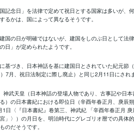
国記念日」を法律で定めて祝日とする国家は多いが、
するかは、国によって異なるそうです。
建国の日が明確ではないが、建国をしのぶ日として法
の日」が定められたようです。
に基づき、日本神話を基に建国日とされていた紀元節（1
年）7月、祝日法制定に際し廃止）と同じ2月11日にされ
は、神武天皇（日本神話の登場人物であり、古事記や日本
る）の日本書紀における即位日（辛酉年春正月、庚辰
月1日〈『日本書紀』卷第三、神武紀 「辛酉年春正月 庚
宮」〉）の月日を、明治時代にグレゴリオ暦での具体
ものだそうです。