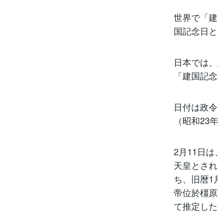
世界で「建
国記念日と
日本では、
「建国記念
日付は政令
（昭和23
2月11日
天皇とされ
ち、旧暦1
帝位於橿原
て推定した