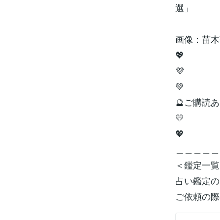
選」
画像：苗木
💖
💜
💚
🔮ご購読あ
💛
💖
＿＿＿＿＿
＜鑑定一覧
占い鑑定の
ご依頼の際