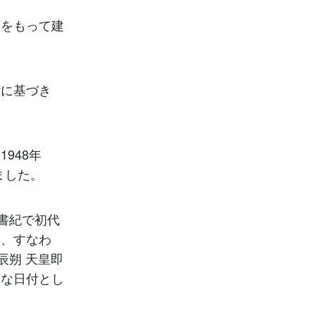
何をもって建
律に基づき
948年
ました。
書紀で初代
朔、すなわ
辰朔 天皇即
的な日付とし