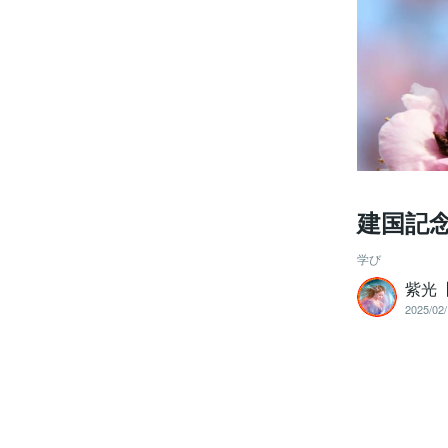
建国記
学び
紫光【
2025/02/