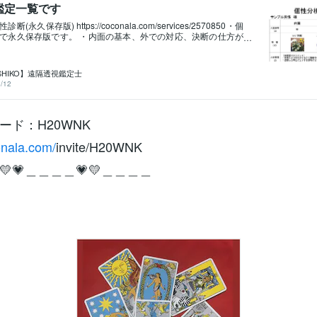
鑑定一覧です
(永久保存版) https://coconala.com/services/2570850・個
で永久保存版です。 ・内面の基本、外での対応、決断の仕方が
診断(永久保存版) https://coconala.com/services/257085
てわかります、好きなこと、嫌いなこと、誉め言葉、タブーなど
カレンダー https://coconala.com/services/2613102◎運氣
SHIKO】遠隔透視鑑定士
で巡って来ます。 12日に2日間空亡12ケ月に2ｹ月空亡 12年に2
/12
す。 空亡(要注意日)とは ※空亡(ｸｳﾎﾞｳ)＝大殺界＝天中殺＝厄
＝運気が下がる時 ※空亡とは天が味方してくれない時です、病
通事故、交通違反などが起き命に重大な事になりやすいです。 ※
ード：H20WNK
欠如している状態を指してこれにより、その場所や方位が運気
な影響を与えます。 ※八方塞がりは360度塞がっていますが、唯
ころがあります、それは「上」です、この上とは、魂の成長す
onala.com/
invite/H20WNK
す。 魂の成長は『 333文字の言霊 』をお勧めいたします。 ※空
転職、事業、恋愛、結婚、他の事もうまく行きませんのでご注
💗＿＿＿＿💗💛＿＿＿＿
 ※大事な用事、契約、デートなどは日々のカレンダーの必ず良い
します。（赤枠省く） どうしても良くない日だったら発言や契
です。 ※空亡の年、空亡の月、空亡の日は特に注意すること。 ●
ンダーのベクトルです。 ◎5