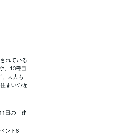
催されている
や、13種目
ど、大人も
お住まいの近
。
11日の「建
ベント8