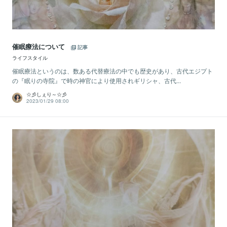
催眠療法について
記事
ライフスタイル
催眠療法というのは、数ある代替療法の中でも歴史があり、古代エジプト
の『眠りの寺院』で時の神官により使用されギリシャ、古代...
☆彡しぇり～☆彡
2023/01/29 08:00