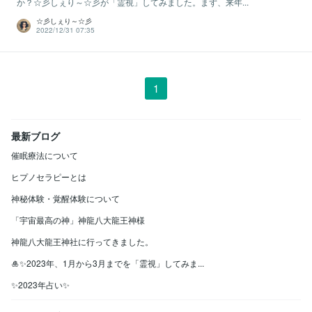
か？☆彡しぇり～☆彡が「霊視」してみました。まず、来年...
☆彡しぇり～☆彡
2022/12/31 07:35
1
最新ブログ
催眠療法について
ヒプノセラピーとは
神秘体験・覚醒体験について
「宇宙最高の神」神龍八大龍王神様
神龍八大龍王神社に行ってきました。
🎍✨2023年、1月から3月までを「霊視」してみま...
✨2023年占い✨