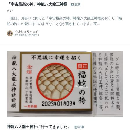
「宇宙最高の神」神龍八大龍王神様
記事
占い
先日、お参りに伺った「宇宙最高の神」神龍八大龍王神様のお守り「福
蛇の袴」の袋にはこのようなこと👆が書かれています。実...
☆彡しぇり～☆彡
2023/01/17 08:12
神龍八大龍王神社に行ってきました。
記事