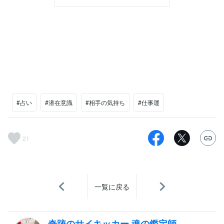
#占い
#潜在意識
#相手の気持ち
#仕事運
21
一覧に戻る
奇跡のサイキッカー 魂の鑑定師