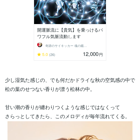
開運脈流に【貴気】を乗っけるパ
ワフル気脈流動します
奇跡のサイキッカー 魂の鑑定師 ステラ
12,000
5.0
円
(26)
少し湿気た感じの、でも何だかドライな秋の空気感の中で
松の葉のせつない香りが漂う松林の中。
甘い潮の香りが纏わりつくような感じではなくって
さらっとしてきたら、このメロディが毎年流れてくる。