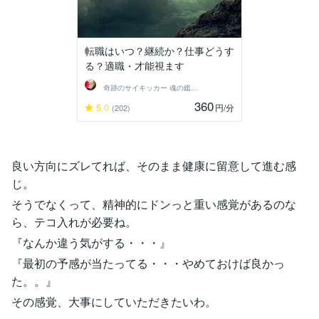
転職はいつ？継続か？仕事どうす
る？適職・才能視ます
奇跡のサイキッカー 魂の鑑定師 ステラ
360
5.0
円
/分
(202)
良い方向にズレてれば、そのまま健康に留意して進む感
じ。
そうでなくって、精神的にドンっと重い感覚があるのな
ら、テコ入れが必要ね。
『なんか違う気がする・・・』
『最初の予感が当たってる・・・やめておけば良かっ
た。。』
その感覚、大事にしていただきたいわ。