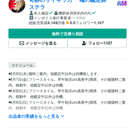
ステラ
本人確認
機密保持契約(NDA)
インボイス発行事業者
未登録
総販売実績
4,146
評価
5.0
フォロワー
1,107
無料で見積り相談
メッセージを送る
フォロー
1107
スケジュール
◾️8月6日(木) 随時ご案内。他鑑定中以外は待機致します。

◾️8月7日(金) フリースタイル。早午前(Euro真夜中)満席、その後随時ご案
内。移動中、他鑑定中以外は待機。

◾️8月8日(土) フリースタイル。早午前(Euro真夜中)満席、その後随時ご案
内。移動中、他鑑定中以外は待機。

◾️8月9日(日) フリースタイル。早午前(Euro真夜中)満席、その後随時ご案
内。移動中、他鑑定中以外は待機。

出品者の実績をもっと見る
※通常営業19時00分までですが、待機中の場合にはお受け致します。

※ご予約の場合、日時を第3希望までご教示ください。

※ DMでの御予約より御予約購入が優先。
