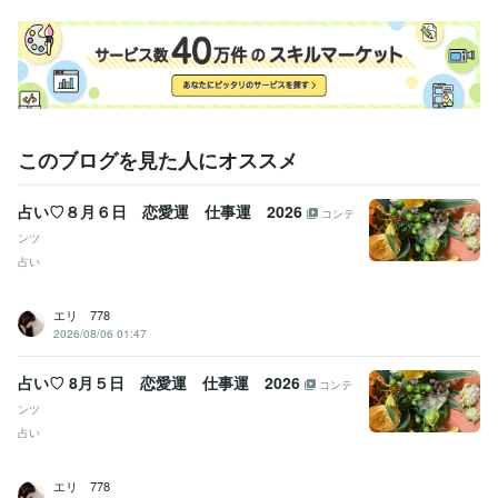
資格・検定
色彩検定1級
取得年 : 2018年
ビジネス・クリエイティブツール
Google スプレッドシート:10年
Numbers:10年
Pages:10年
得意分野
占い
【恋愛仕事結婚人生全般個人バイオリズム】
【奇跡のヒーリン
このブログを見た人にオススメ
グセッション】人生全般
仕事
恋愛
人生
占い
スピリチュアル
潜在意識
タロット
占い♡８月６日 恋愛運 仕事運 2026
西洋占星術
波動
オラクル
コンテ
ンツ
占い
エリ 778
2026/08/06 01:47
占い♡ 8月５日 恋愛運 仕事運 2026
コンテ
ンツ
占い
エリ 778