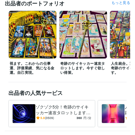
出品者のポートフォリオ
もっと見る
■御依頼さまの（御相手の方の分も）御生年月日と、お生まれの時間と場
所をご用意されるとスムーズです。サービスご購入の際にトークルーム
にて教えてくださると、より敏速に鑑定に入れます。

■各サービスページに内容を詳しく記載中。

◾️同業者の先生方は、他の先生をお頼りくださいませ。

◾️鑑定中の展開画像のみを一部抽出してポートフォリオに掲載させていた
だいております。

視ます。これからの仕事
奇跡のサイキッカー速攻タ
人生統合。運
掲載NGの場合には、事前に教えてください。

運、評価業績、気になる金
ロットします。今すぐ欲し
奇跡のサイキ
運。自己実現。
い得策。
す。
■アカウント画像：本人。プロ認定の規則のため一部、顔を出しておりま
す。

赤い手袋：NINA RICCI

出品者の人気サービス
レースキャップ：アンテプリマ
経験職種
ゾクゾク5分！奇跡のサイキ
人生
クリエイター / 写真家・カメラマン
経験年数 : 27年
ッカー速攻タロットします
跡の
研究・開発・設計 / 研究・開発
経験年数 : 27年
今すぐ欲しい得策。貴方の現
歴2
5.0
(3509)
360
円
/分
5.0
ライフスタイル・その他 / 占い師
経験年数 : 32年
状にスパッとメスを入れまし
感タ
ライフスタイル・その他 / 講師・インストラクター
経験年数 : 25年
ょ！
きだ